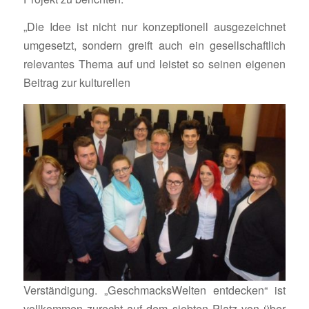
„Die Idee ist nicht nur konzep­tio­nell ausge­zeichnet
umge­setzt, sondern greift auch ein gesell­schaft­lich
rele­vantes Thema auf und leistet so seinen eigenen
Beitrag zur kulturellen
Verstän­di­gung. „Geschmacks­Welten entde­cken“ ist
voll­kommen zurecht auf dem siebten Platz von über