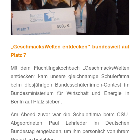
„Geschmacks­Welten entde­cken“ bundes­weit auf
Platz 7
Mit dem Flücht­lings­koch­buch „Geschmacks­Welten
entde­cken“ kam unsere gleich­na­mige Schü­ler­firma
beim dies­jäh­rigen Bundes­schü­ler­firmen-Contest im
Bundes­mi­nis­te­rium für Wirt­schaft und Energie in
Berlin auf Platz sieben.
Am Abend zuvor war die Schü­ler­firma beim CSU-
Abge­ord­neten Paul Lehrieder im Deut­schen
Bundestag einge­laden, um ihm persön­lich von ihrem
Projekt zu berichten.