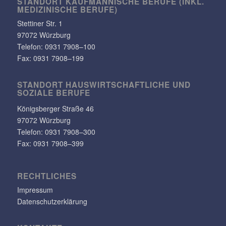
STANDORT KAUF­MÄN­NI­SCHE BERUFE (INKL.
MEDI­ZI­NI­SCHE BERUFE)
Stet­tiner Str. 1
97072 Würzburg
Telefon:
0931 7908–100
Fax: 0931 7908–199
STANDORT HAUS­WIRT­SCHAFT­LICHE UND
SOZIALE BERUFE
Königs­berger Straße 46
97072 Würzburg
Telefon: 0931 7908–300
Fax: 0931 7908–399
RECHT­LI­CHES
Impressum
Datenschutzerklärung