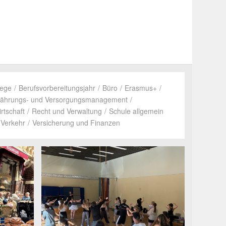
flege
/
Berufs­vor­be­rei­tungs­jahr
/
Büro
/
Erasmus+
/
näh­rungs- und Versor­gungs­ma­nage­ment
/
rt­schaft
/
Recht und Verwal­tung
/
Schule allge­mein
Verkehr
/
Versi­che­rung und Finanzen