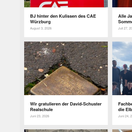
BJ hinter den Kulissen des CAE
Alle J
Würzburg
Somme
August 3, 2026
Juli 27, 2
Wir gratu­lieren der David-Schuster
Fach­b
Realschule
die El
Juni 23, 2026
Juni 24, 