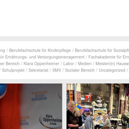
ung
/
Berufs­fach­schule für Kinder­pflege
/
Berufs­fach­schule für Sozi­al­p
für Ernäh­rungs- und Versor­gungs­ma­nage­ment
/
Fach­aka­demie für Er
her Bereich
/
Klara Oppen­heimer
/
Labor
/
Medien
/
Meister(in) Haus­wi
/
Schul­pro­jekt
/
Sekre­ta­riat
/
SMV
/
Sozialer Bereich
/
Unca­te­go­rized
/