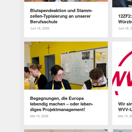
Blut­spen­de­ak­tion und Stam­m­­
zellen-Typi­­sie­rung an unserer
12ZF2:
Berufsschule
Würzb
Juni 16, 2026
Juni 16, 
Begeg­nungen, die Europa
lebendig machen – oder leben­
Wir sin
diges Projektmanagement!
WVV-U
Mai 19, 2026
Mai 15, 2