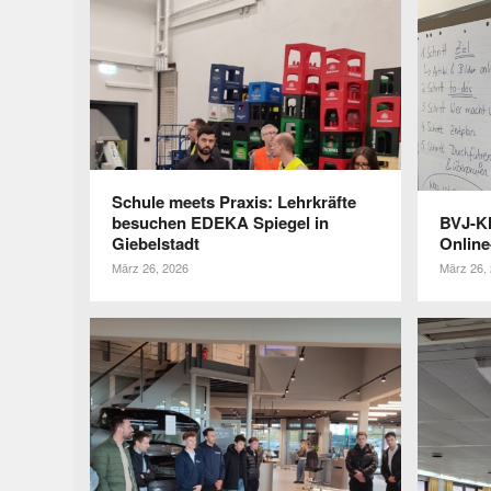
Schule meets Praxis: Lehr­kräfte
besu­chen EDEKA Spiegel in
BVJ-Kl
Giebelstadt
Online
März 26, 2026
März 26,