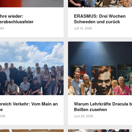
ahre wieder:
ERASMUS: Drei Wochen
rabschlussfeier
Schweden und zurück
024
Juli 16, 2026
e­reich Verkehr: Vom Main an
Warum Lehr­kräfte Dracula 
be
Beißen zusehen
2026
Juni 23, 2026