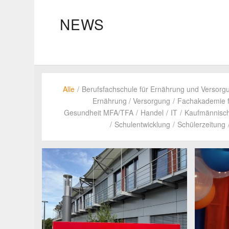
NEWS
Alle
/
Berufs­fach­schule für Ernäh­rung und Versor­g
Ernäh­rung / Versor­gung
/
Fach­aka­demie 
Gesund­heit MFA/TFA
/
Handel
/
IT
/
Kauf­män­ni­sc
/
Schul­ent­wick­lung
/
Schü­ler­zei­tung