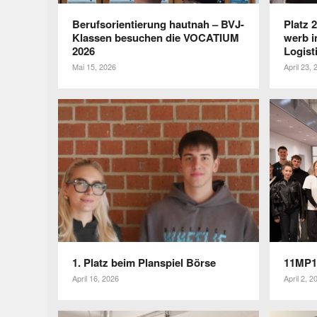
Berufs­ori­en­tie­rung hautnah – BVJ-
Platz 
Klassen besu­chen die VOCATIUM
werb i
2026
Logist
Mai 15, 2026
April 23, 
1. Platz beim Plan­spiel Börse
11MP1 
April 16, 2026
April 2, 2