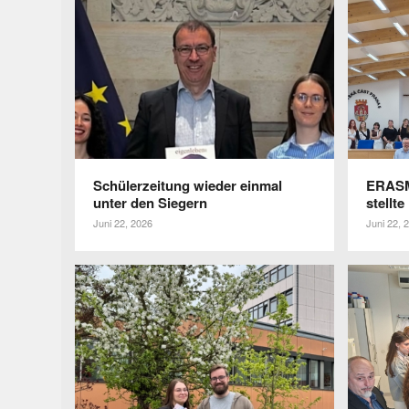
Schü­ler­zei­tung wieder einmal
ERASMU
unter den Siegern
stellte
Juni 22, 2026
Juni 22, 