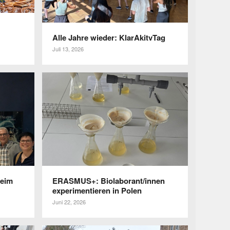
Alle Jahre wieder: KlarAkitvTag
Juli 13, 2026
beim
ERASMUS+: Biolaborant/innen
expe­ri­men­tieren in Polen
Juni 22, 2026