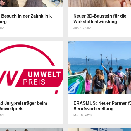
 Besuch in der Zahn­klinik
Neuer 3D-Baustein für die
urg
Wirkstoffentwicklung
2026
Juni 16, 2026
d Jury­preis­träger beim
ERASMUS: Neuer Partner fü
mweltpreis
Berufsvorbereitung
026
Mai 19, 2026