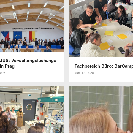
S: Verwal­tungs­fach­an­ge­
 in Prag
Fach­be­reich Büro: BarCamp
2026
Juni 17, 2026