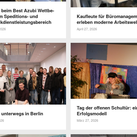
2 beim Best Azubi Wett­be­
m Spedi­­tions- und
Kauf­leute für Büro­ma­nage­
ikdienstleistungsbereich
erleben moderne Arbeitswel
2026
April 27, 2026
Tag der offenen Schultür: ei
unter­wegs in Berlin
Erfolgsmodell
026
März 27, 2026