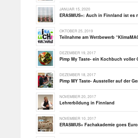
JANUAR 15, 2020
ERASMUS+: Auch in Finn­land ist es 
OKTOBER 25, 2019
Teil­nahme am Wett­be­werb “Klima­MA
DEZEMBER 19, 2017
Pimp My Taste- ein Koch­buch volle
DEZEMBER 18, 2017
Pimp MY Taste- Aussteller auf der G
NOVEMBER 20, 2017
Lehrer­bil­dung in Finnland
NOVEMBER 10, 2017
ERASMUS+ Fach­aka­demie goes Eur