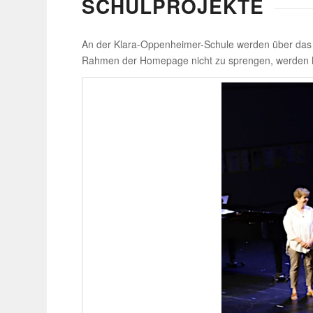
SCHUL­PRO­JEKTE
An der Klara-Oppen­heimer-Schule werden über das ges
Rahmen der Home­page nicht zu sprengen, werden hier