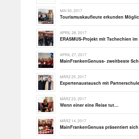
MAI 30, 2017
Touris­mus­kauf­leute erkunden Mögli
APRIL 28, 2017
ERASMUS-Projekt mit Tsche­chien im
APRIL 27, 2017
Main­Fran­ken­­Ge­­nuss- zweit­beste Sch
MÄRZ 25, 2017
Exper­ten­aus­tausch mit Part­ner­schu
MÄRZ 23, 2017
Wenn einer eine Reise tut…
MÄRZ 14, 2017
Main­Fran­ken­Ge­nuss präsen­tiert si