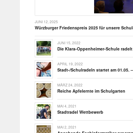
JUNI 12, 2025
Würz­burger Frie­dens­preis 2025 für unsere Schu
JUNI 15, 2022
Die Klara-Oppen­­heimer-Schule radel
APRIL 19, 2022
Stadt-/Schul­ra­­deln startet am 01.05.
MÄRZ 24, 2022
Reiche Apfel­ernte im Schulgarten
MAI 4, 2021
Stadtr­adel Wettbewerb
MAI 2, 2021