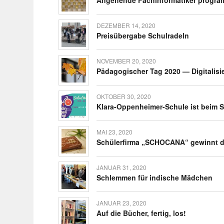
Ange­hende Fach­in­for­ma­tiker progr
DEZEMBER 14, 2020
Preis­über­gabe Schulradeln
NOVEMBER 20, 2020
Pädago­gi­scher Tag 2020 — Digi­ta­li­s
OKTOBER 30, 2020
Klara-Oppen­­heimer-Schule ist beim S
MAI 23, 2020
Schü­ler­firma „SCHOCANA“ gewinnt de
JANUAR 31, 2020
Schlemmen für indi­sche Mädchen
JANUAR 23, 2020
Auf die Bücher, fertig, los!