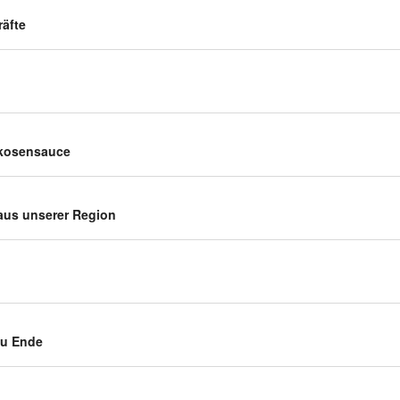
räfte
ikosensauce
 aus unserer Region
zu Ende