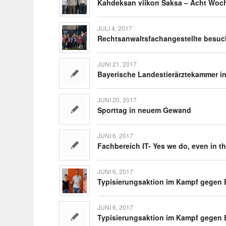
Kahdeksan viikon Saksa – Acht Woc
JULI 4, 2017
Rechts­an­walts­fach­an­ge­stellte be
JUNI 21, 2017
Baye­ri­sche Landes­tier­ärz­te­kammer i
JUNI 20, 2017
Sporttag in neuem Gewand
JUNI 6, 2017
Fach­be­reich IT- Yes we do, even in t
JUNI 6, 2017
Typi­sie­rungs­ak­tion im Kampf gegen B
JUNI 6, 2017
Typi­sie­rungs­ak­tion im Kampf gegen B