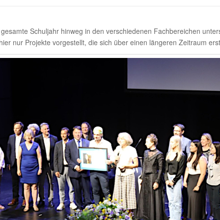
amte Schul­jahr hinweg in den verschie­denen Fach­be­rei­chen unter­sc
 nur Projekte vorge­stellt, die sich über einen längeren Zeit­raum ers