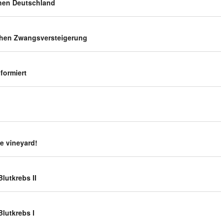
hen Deutschland
su­chen Zwangsversteigerung
nformiert
he vineyard!
lut­krebs II
lut­krebs I