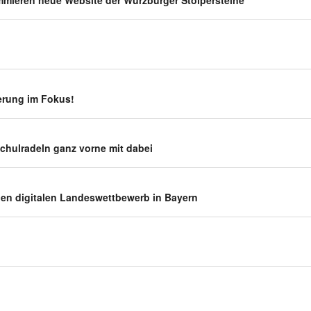
am­mieren neue Website der Würz­burger Stolpersteine
ie­rung im Fokus!
chul­ra­deln ganz vorne mit dabei
n digi­talen Landes­wett­be­werb in Bayern