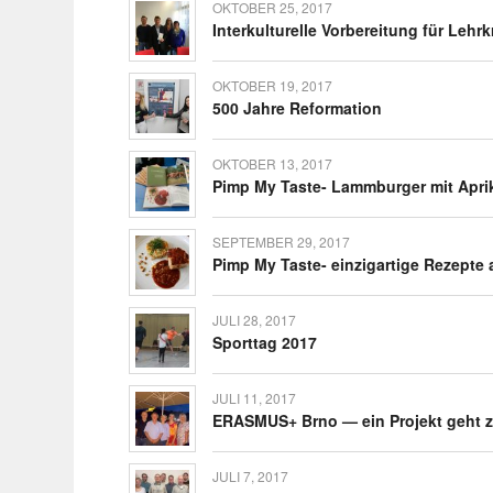
OKTOBER 25, 2017
Inter­kul­tu­relle Vorbe­rei­tung für Lehrk
OKTOBER 19, 2017
500 Jahre Reformation
OKTOBER 13, 2017
Pimp My Taste- Lamm­burger mit Apr
SEPTEMBER 29, 2017
Pimp My Taste- einzig­ar­tige Rezepte
JULI 28, 2017
Sporttag 2017
JULI 11, 2017
ERASMUS+ Brno — ein Projekt geht 
JULI 7, 2017