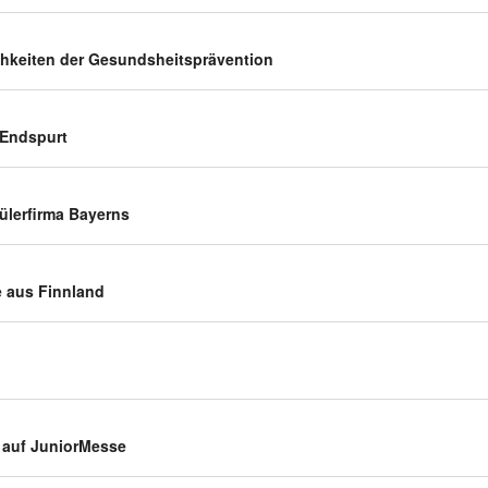
ch­keiten der Gesundsheitsprävention
 Endspurt
ü­ler­firma Bayerns
le aus Finnland
ch auf JuniorMesse