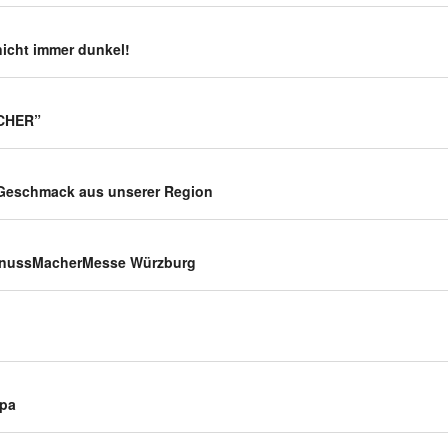
nicht immer dunkel!
­CHER”
r Geschmack aus unserer Region
enuss­Ma­cher­Messe Würzburg
opa