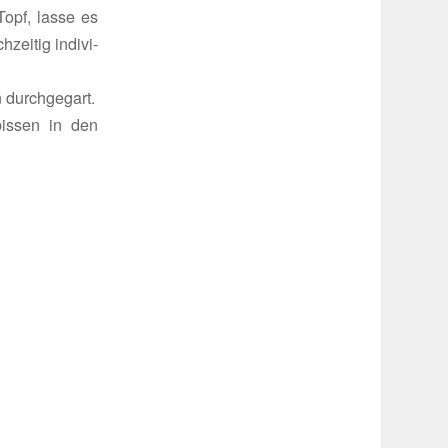
opf, lasse es
zeitig indi­vi­
n durchgegart.
­bissen in den