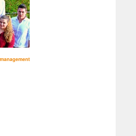
­ma­nage­ment