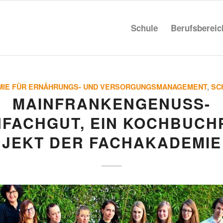
Schule
Berufs­be­rei
MIE FÜR ERNÄHRUNGS- UND VERSORGUNGSMANAGEMENT
,
SC
MAIN­FRAN­KEN­GE­NUSS-
NFACHGUT, EIN KOCH­BUCH­
JEKT DER FACHAKADEMIE