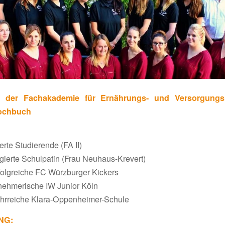
ma der Fach­aka­demie für Ernäh­rungs- und Versor­gungs
Kochbuch
erte Studie­rende (FA II)
gierte Schul­patin (Frau Neuhaus-Krevert)
olg­reiche FC Würz­burger Kickers
neh­me­ri­sche IW Junior Köln
ehr­reiche Klara-Oppenheimer-Schule
NG: