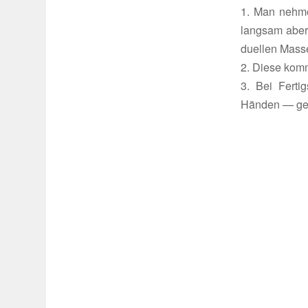
1. Man nehme
langsam aber v
du­ellen Mass
2. Diese komm
3. Bei Fertig
Händen — gesp