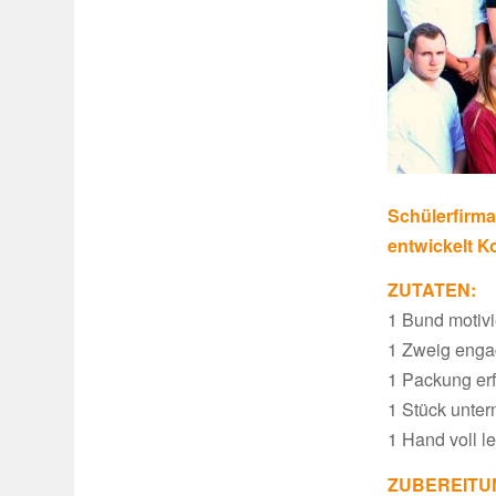
Schü­ler­fir
entwi­ckelt 
ZUTATEN:
1 Bund moti­vi
1 Zweig enga­
1 Packung erf
1 Stück unter­
1 Hand voll l
ZUBEREITU