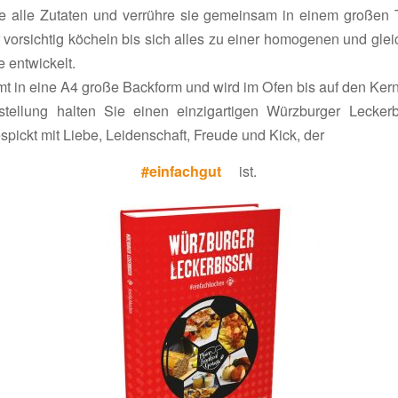
 alle Zutaten und verrühre sie gemeinsam in einem großen T
orsichtig köcheln bis sich alles zu einer homo­genen und gleich­
e entwickelt.
t in eine A4 große Back­form und wird im Ofen bis auf den Ker
­stel­lung halten Sie einen einzig­ar­tigen Würz­burger Lecker
ickt mit Liebe, Leiden­schaft, Freude und Kick, der
#einfachgut
ist.