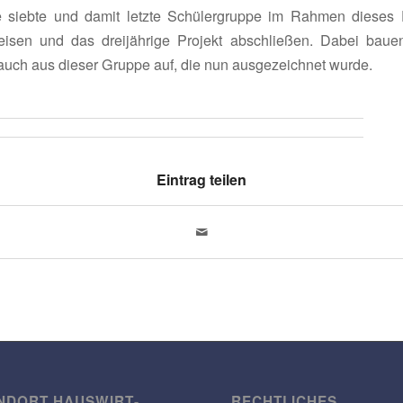
e siebte und damit letzte Schü­ler­gruppe im Rahmen dieses 
reisen und das drei­jäh­rige Projekt abschließen. Dabei baue
auch aus dieser Gruppe auf, die nun ausge­zeichnet wurde.
Eintrag teilen
NDORT HAUS­WIRT­
RECHT­LI­CHES