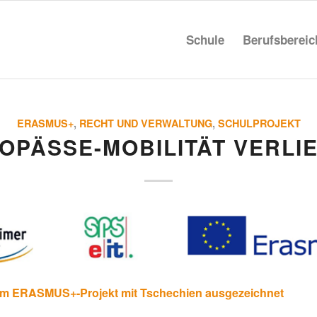
Schule
Berufs­be­rei
ERASMUS+
,
RECHT UND VERWALTUNG
,
SCHULPROJEKT
O­PÄSSE-MOBI­LITÄT VERLI
 am ERASMUS+-Projekt mit Tsche­chien ausgezeichnet