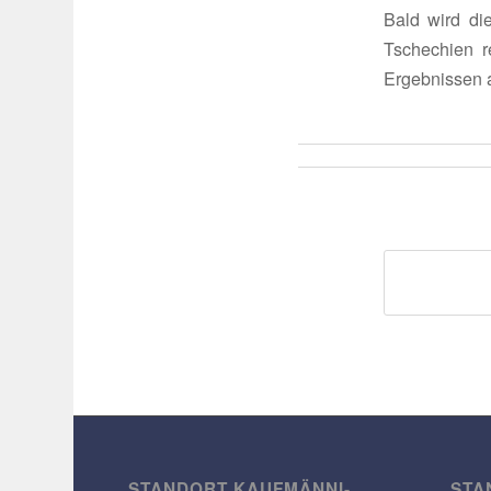
Bald wird di
Tsche­chien 
Ergeb­nissen 
STANDORT KAUF­MÄN­NI­
STA