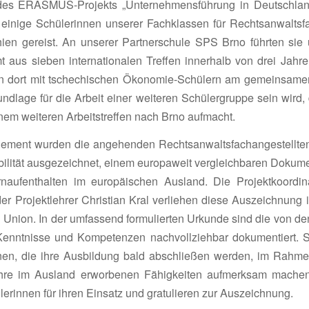
s ERASMUS-Projekts „Unter­neh­mens­füh­rung in Deutsch­la
inige Schü­le­rinnen unserer Fach­klassen für Rechts­an­walts­fac
ien gereist. An unserer Part­ner­schule SPS Brno führten sie 
 aus sieben inter­na­tio­nalen Treffen inner­halb von drei Jahre
en dort mit tsche­chi­schen Ökonomie-Schü­lern am gemein­same
d­lage für die Arbeit einer weiteren Schü­ler­gruppe sein wird,
nem weiteren Arbeits­treffen nach Brno aufmacht.
ge­ment wurden die ange­henden Rechts­an­walts­fach­an­ge­stellt
i­lität ausge­zeichnet, einem euro­pa­weit vergleich­baren Doku­
auf­ent­halten im euro­päi­schen Ausland. Die Projekt­ko­or­di­n
er Projekt­lehrer Chris­tian Kral verliehen diese Auszeich­nun
 Union. In der umfas­send formu­lierten Urkunde sind die von den
ennt­nisse und Kompe­tenzen nach­voll­ziehbar doku­men­tiert.
innen, die ihre Ausbil­dung bald abschließen werden, im Rah
hre im Ausland erwor­benen Fähig­keiten aufmerksam mache
e­rinnen für ihren Einsatz und gratu­lieren zur Auszeichnung.