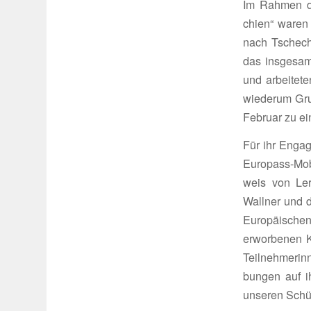
Im Rahmen de
chien“ waren e
nach Tsche­ch
das insge­samt
und arbei­tet
wiederum Grun
Februar zu ei
Für ihr Enga­
Euro­pass-Mob
weis von Lern­
Wallner und d
Euro­päi­schen
erwor­benen K
Teil­neh­me­r
bungen auf i
unseren Schü­l