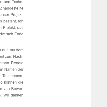
nd und Tsche­
h­an­ge­stellte
unser Projekt,
n besteht, fort
n Projekt, das
 die sich Ende
en nun mit dem
ment zum Nach­
a­torin Renate
g im Namen der
 Teil­neh­mern
 So können die
men von Bewer­
n. Wir danken