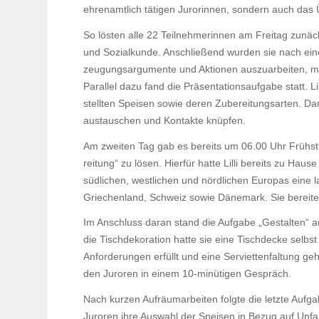
ehren­amt­lich tätigen Juro­rinnen, sondern auch das Ü
So lösten alle 22 Teil­neh­me­rinnen am Freitag zunächs
und Sozi­al­kunde. Anschlie­ßend wurden sie nach ein
zeu­gungs­ar­gu­mente und Aktionen auszu­ar­beiten, 
Parallel dazu fand die Präsen­ta­ti­ons­auf­gabe statt. 
stellten Speisen sowie deren Zube­rei­tungs­arten. 
austau­schen und Kontakte knüpfen.
Am zweiten Tag gab es bereits um 06.00 Uhr Früh­stü
rei­tung“ zu lösen.
Hierfür hatte Lilli bereits zu Hause
südli­chen, west­li­chen und nörd­li­chen Europas eine 
Grie­chen­land, Schweiz sowie Däne­mark. Sie berei­tet
Im Anschluss daran stand die Aufgabe „Gestalten“ auf 
die Tisch­de­ko­ra­tion hatte sie eine Tisch­decke selbst
Anfor­de­rungen erfüllt und eine Servi­et­ten­fal­tung g
den Juroren in einem 10-minü­tigen Gespräch.
Nach kurzen Aufräum­ar­beiten folgte die letzte Aufgab
Juroren ihre Auswahl der Speisen in Bezug auf Unfall­sc