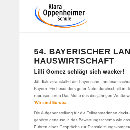
54. BAYE­RI­SCHER LA
HAUSWIRTSCHAFT
Lilli Gomez schlägt sich wacker!
Jähr­lich veran­staltet der
baye­ri­sche Landes­aus­schus
Bayern. Ein beson­ders guter Noten­durch­schnitt in 
repräsentieren.Das Motto des dies­jäh­rigen Wett­be­
‘
Wir sind Europa’
.
Die Aufga­ben­stel­lung für die Teil­neh­me­rinnen deckt 
gehörte genauso in das Bewer­tungs­schema wie das Be
Führen eines Gesprächs zur Dienst­leis­tungs­kom­pe­