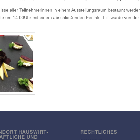
sse aller Teil­neh­me­rinnen in einem Ausstel­lungs­raum bestaunt werde
te um 14:00Uhr mit einem abschlie­ßenden Festakt. Lilli wurde von der J
NDORT HAUS­WIRT­
RECHT­LI­CHES
AFT­LICHE UND