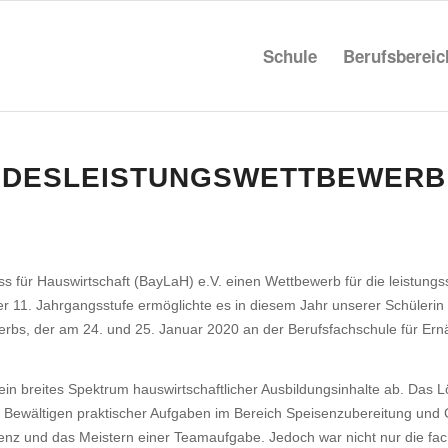
Schule
Berufs­be­rei
NDES­LEIS­TUNGS­WETT­BE­WER
s für Haus­wirt­schaft (BayLaH) e.V. einen Wett­be­werb für die leis­tungs­
der 11. Jahr­gangs­stufe ermög­lichte es in diesem Jahr unserer Schü­ler
werbs, der am 24. und 25. Januar 2020 an der Berufs­fach­schule für Ernä
ein breites Spek­trum haus­wirt­schaft­li­cher Ausbil­dungs­in­halte ab. Das Lö
wäl­tigen prak­ti­scher Aufgaben im Bereich Spei­sen­zu­be­rei­tung und 
tenz und das Meis­tern einer Team­auf­gabe.
Jedoch war nicht nur die fac