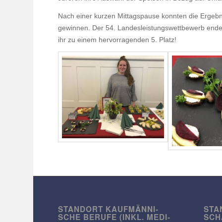
Nach einer kurzen Mittags­pause konnten die Ergeb­ni
gewinnen. Der 54. Landes­leis­tungs­wett­be­werb ende
ihr zu einem hervor­ra­genden 5. Platz!
STANDORT KAUF­MÄN­NI­
STA
SCHE BERUFE (INKL. MEDI­
SCH