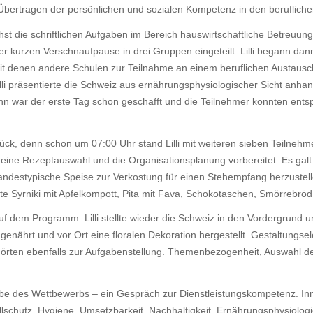
ber­tragen der persön­li­chen und sozialen Kompe­tenz in den beruf­li­che
t die schrift­li­chen Aufgaben im Bereich haus­wirt­schaft­liche Betreu­un
er kurzen Verschnauf­pause in drei Gruppen einge­teilt. Lilli begann dan
mit denen andere Schulen zur Teil­nahme an einem beruf­li­chen Austausc
Lilli präsen­tierte die Schweiz aus ernäh­rungs­phy­sio­lo­gi­scher Sicht anh
Dann war der erste Tag schon geschafft und die Teil­nehmer konnten en
ck, denn schon um 07:00 Uhr stand Lilli mit weiteren sieben Teil­neh­me
 eine Rezept­aus­wahl und die Orga­ni­sa­ti­ons­pla­nung vorbe­reitet. Es g
landes­ty­pi­sche Speise zur Verkos­tung für einen Steh­emp­fang herzu­stell
e Syrniki mit Apfel­kom­pott, Pita mit Fava, Scho­ko­ta­schen, Smör­re­brö
dem Programm. Lilli stellte wieder die Schweiz in den Vorder­grund und 
 genährt und vor Ort eine floralen Deko­ra­tion herge­stellt. Gestal­tungs­el
ehörten eben­falls zur Aufga­ben­stel­lung. Themen­be­zo­gen­heit, Auswahl de
e des Wett­be­werbs – ein Gespräch zur Dienst­leis­tungs­kom­pe­tenz. Inn
hutz, Hygiene, Umsetz­bar­keit, Nach­hal­tig­keit, Ernäh­rungs­phy­sio­log