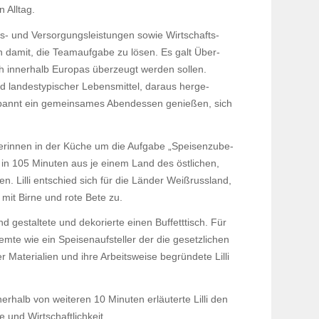
n Alltag.
gs- und Versor­gungs­leis­tungen sowie Wirt­schafts-
n damit, die Team­auf­gabe zu lösen. Es galt Über­
h inner­halb Europas über­zeugt werden sollen.
and landes­ty­pi­scher Lebens­mittel, daraus herge­
tspannt ein gemein­sames Abend­essen genießen, sich
­rinnen in der Küche um die Aufgabe „Spei­sen­zu­be­
alt in 105 Minuten aus je einem Land des östli­chen,
en. Lilli entschied sich für die Länder Weiß­russ­land,
d mit Birne und rote Bete zu.
gestal­tete und deko­rierte einen Buffett­tisch. Für
emte wie ein Spei­sen­auf­steller der die gesetz­li­chen
r Mate­ria­lien und ihre Arbeits­weise begrün­dete Lilli
er­halb von weiteren 10 Minuten erläu­terte Lilli den
ie und Wirtschaftlichkeit.