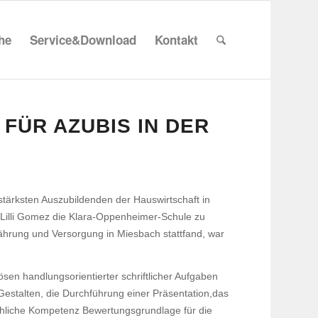
che
Service&Download
Kontakt
B FÜR AZUBIS IN DER
stärksten Auszu­bil­denden der Haus­wirt­schaft in
in Lilli Gomez die Klara-Oppen­heimer-Schule zu
h­rung und Versor­gung in Mies­bach statt­fand, war
sen hand­lungs­ori­en­tierter schrift­li­cher Aufgaben
Gestalten, die Durch­füh­rung einer Präsentation,das
h­liche Kompe­tenz Bewer­tungs­grund­lage für die