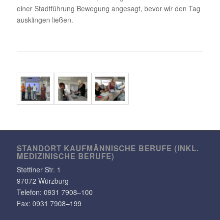
einer Stadt­füh­rung Bewe­gung ange­sagt, bevor wir den Tag
ausklingen ließen.
STANDORT KAUF­MÄN­NI­SCHE BERUFE (INKL.
MEDI­ZI­NI­SCHE BERUFE)
Stet­tiner Str. 1
97072 Würzburg
Telefon:
0931 7908–100
Fax: 0931 7908–199