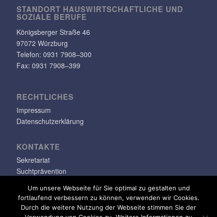
STANDORT HAUS­WIRT­SCHAFT­LICHE UND
SOZIALE BERUFE
Königs­berger Straße 46
97072 Würzburg
Telefon: 0931 7908–300
Fax: 0931 7908–399
RECHT­LI­CHES
Impressum
Datenschutzerklärung
KONTAKTE
Sekretariat
Suchtprävention
Jugendsozialarbeit
Um unsere Webseite für Sie optimal zu gestalten und
fortlaufend verbessern zu können, verwenden wir Cookies.
info@klara-oppenheimer-schule.de
Durch die weitere Nutzung der Webseite stimmen Sie der