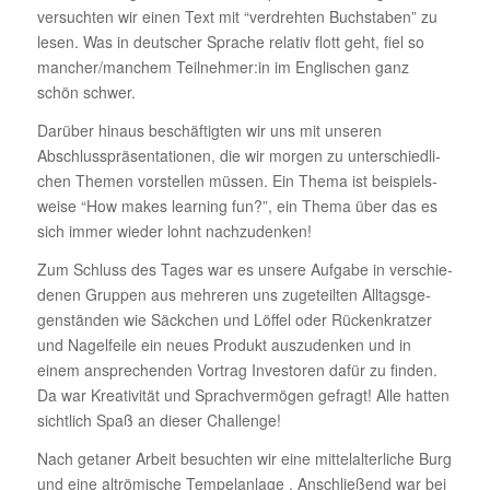
versuchten wir einen Text mit “verdrehten Buch­staben” zu
lesen. Was in deut­scher Sprache relativ flott geht, fiel so
mancher/manchem Teilnehmer:in im Engli­schen ganz
schön schwer.
Darüber hinaus beschäf­tigten wir uns mit unseren
Abschluss­prä­sen­ta­tionen, die wir morgen zu unter­schied­li­
chen Themen vorstellen müssen. Ein Thema ist beispiels­
weise “How makes lear­ning fun?”, ein Thema über das es
sich immer wieder lohnt nachzudenken!
Zum Schluss des Tages war es unsere Aufgabe in verschie­
denen Gruppen aus mehreren uns zuge­teilten Alltags­ge­
gen­ständen wie Säck­chen und Löffel oder Rücken­kratzer
und Nagel­feile ein neues Produkt auszu­denken und in
einem anspre­chenden Vortrag Inves­toren dafür zu finden.
Da war Krea­ti­vität und Sprach­ver­mögen gefragt! Alle hatten
sicht­lich Spaß an dieser Challenge!
Nach getaner Arbeit besuchten wir eine mittel­al­ter­liche Burg
und eine altrö­mi­sche Tempel­an­lage . Anschlie­ßend war bei