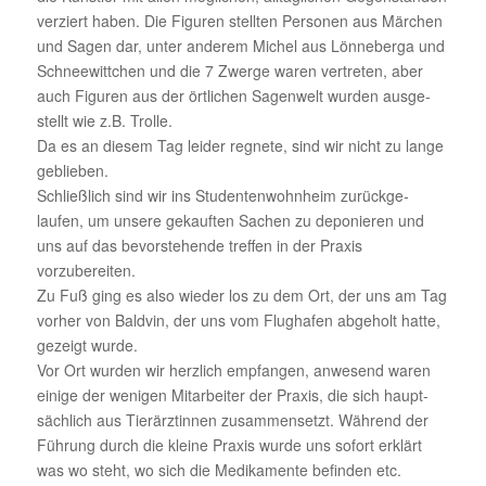
verziert haben. Die Figuren stellten Personen aus Märchen
und Sagen dar, unter anderem Michel aus Lönne­berga und
Schnee­witt­chen und die 7 Zwerge waren vertreten, aber
auch Figuren aus der örtli­chen Sagen­welt wurden ausge­
stellt wie z.B. Trolle.
Da es an diesem Tag leider regnete, sind wir nicht zu lange
geblieben.
Schließ­lich sind wir ins Studen­ten­wohn­heim zurück­ge­
laufen, um unsere gekauften Sachen zu depo­nieren und
uns auf das bevor­ste­hende treffen in der Praxis
vorzubereiten.
Zu Fuß ging es also wieder los zu dem Ort, der uns am Tag
vorher von Baldvin, der uns vom Flug­hafen abge­holt hatte,
gezeigt wurde.
Vor Ort wurden wir herz­lich empfangen, anwe­send waren
einige der wenigen Mitar­beiter der Praxis, die sich haupt­
säch­lich aus Tier­ärz­tinnen zusam­men­setzt. Während der
Führung durch die kleine Praxis wurde uns sofort erklärt
was wo steht, wo sich die Medi­ka­mente befinden etc.