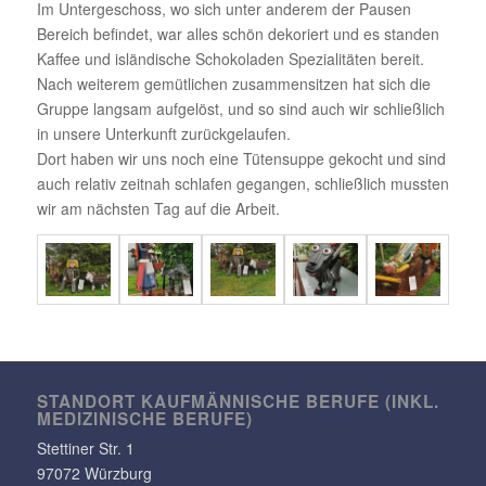
Im Unter­ge­schoss, wo sich unter anderem der Pausen
Bereich befindet, war alles schön deko­riert und es standen
Kaffee und islän­di­sche Scho­ko­laden Spezia­li­täten bereit.
Nach weiterem gemüt­li­chen zusam­men­sitzen hat sich die
Gruppe langsam aufge­löst, und so sind auch wir schließ­lich
in unsere Unter­kunft zurückgelaufen.
Dort haben wir uns noch eine Tüten­suppe gekocht und sind
auch relativ zeitnah schlafen gegangen, schließ­lich mussten
wir am nächsten Tag auf die Arbeit.
STANDORT KAUF­MÄN­NI­SCHE BERUFE (INKL.
MEDI­ZI­NI­SCHE BERUFE)
Stet­tiner Str. 1
97072 Würzburg