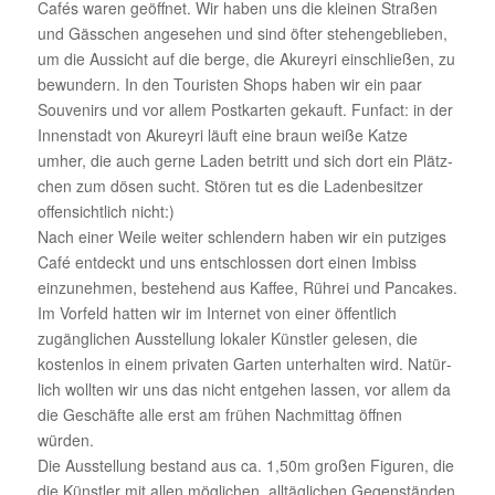
Cafés waren geöffnet. Wir haben uns die kleinen Straßen
und Gäss­chen ange­sehen und sind öfter stehen­ge­blieben,
um die Aussicht auf die berge, die Akureyri einschließen, zu
bewun­dern. In den Touristen Shops haben wir ein paar
Souve­nirs und vor allem Post­karten gekauft. Funfact: in der
Innen­stadt von Akureyri läuft eine braun weiße Katze
umher, die auch gerne Laden betritt und sich dort ein Plätz­
chen zum dösen sucht. Stören tut es die Laden­be­sitzer
offen­sicht­lich nicht:)
Nach einer Weile weiter schlen­dern haben wir ein putziges
Café entdeckt und uns entschlossen dort einen Imbiss
einzu­nehmen, bestehend aus Kaffee, Rührei und Pancakes.
Im Vorfeld hatten wir im Internet von einer öffent­lich
zugäng­li­chen Ausstel­lung lokaler Künstler gelesen, die
kostenlos in einem privaten Garten unter­halten wird. Natür­
lich wollten wir uns das nicht entgehen lassen, vor allem da
die Geschäfte alle erst am frühen Nach­mittag öffnen
würden.
Die Ausstel­lung bestand aus ca. 1,50m großen Figuren, die
die Künstler mit allen mögli­chen, alltäg­li­chen Gegen­ständen