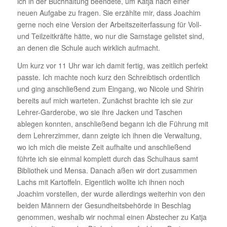
ich in der Buch­hal­tung been­dete, um Katja nach einer
neuen Aufgabe zu fragen. Sie erzählte mir, dass Joachim
gerne noch eine Version der Arbeits­zeit­er­fas­sung für Voll-
und Teil­zeit­kräfte hätte, wo nur die Sams­tage gelistet sind,
an denen die Schule auch wirk­lich aufmacht.
Um kurz vor 11 Uhr war ich damit fertig, was zeit­lich perfekt
passte. Ich machte noch kurz den Schreib­tisch ordent­lich
und ging anschlie­ßend zum Eingang, wo Nicole und Shirin
bereits auf mich warteten. Zunächst brachte ich sie zur
Lehrer-Garde­robe, wo sie ihre Jacken und Taschen
ablegen konnten, anschlie­ßend begann ich die Führung mit
dem Lehrer­zimmer, dann zeigte ich ihnen die Verwal­tung,
wo ich mich die meiste Zeit aufhalte und anschlie­ßend
führte ich sie einmal komplett durch das Schul­haus samt
Biblio­thek und Mensa. Danach aßen wir dort zusammen
Lachs mit Kartof­feln. Eigent­lich wollte ich ihnen noch
Joachim vorstellen, der wurde aller­dings weiterhin von den
beiden Männern der Gesund­heits­be­hörde in Beschlag
genommen, weshalb wir nochmal einen Abste­cher zu Katja