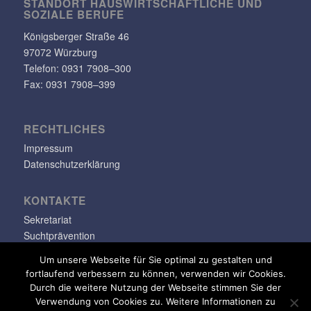
STANDORT HAUS­WIRT­SCHAFT­LICHE UND
SOZIALE BERUFE
Königs­berger Straße 46
97072 Würzburg
Telefon: 0931 7908–300
Fax: 0931 7908–399
RECHT­LI­CHES
Impressum
Datenschutzerklärung
KONTAKTE
Sekretariat
Suchtprävention
Jugendsozialarbeit
Um unsere Webseite für Sie optimal zu gestalten und
fortlaufend verbessern zu können, verwenden wir Cookies.
info@klara-oppenheimer-schule.de
Durch die weitere Nutzung der Webseite stimmen Sie der
Verwendung von Cookies zu. Weitere Informationen zu