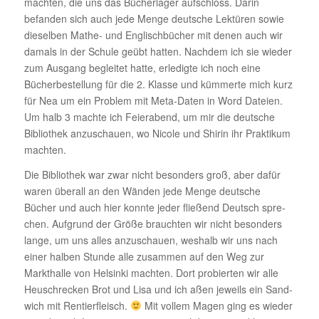
machten, die uns das Bücher­lager aufschloss. Darin
befanden sich auch jede Menge deut­sche Lektüren sowie
dieselben Mathe- und Englisch­bü­cher mit denen auch wir
damals in der Schule geübt hatten. Nachdem ich sie wieder
zum Ausgang begleitet hatte, erle­digte ich noch eine
Bücher­be­stel­lung für die 2. Klasse und kümmerte mich kurz
für Nea um ein Problem mit Meta-Daten in Word Dateien.
Um halb 3 machte ich Feier­abend, um mir die deut­sche
Biblio­thek anzu­schauen, wo Nicole und Shirin ihr Prak­tikum
machten.
Die Biblio­thek war zwar nicht beson­ders groß, aber dafür
waren überall an den Wänden jede Menge deut­sche
Bücher und auch hier konnte jeder flie­ßend Deutsch spre­
chen. Aufgrund der Größe brauchten wir nicht beson­ders
lange, um uns alles anzu­schauen, weshalb wir uns nach
einer halben Stunde alle zusammen auf den Weg zur
Markt­halle von Helsinki machten. Dort probierten wir alle
Heuschre­cken Brot und Lisa und ich aßen jeweils ein Sand­
wich mit Rentier­fleisch.
Mit vollem Magen ging es wieder