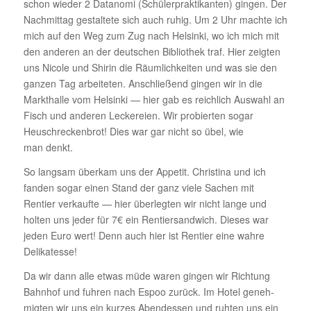
schon wieder 2 Datanomi (Schü­ler­prak­ti­kanten) gingen. Der
Nach­mittag gestal­tete sich auch ruhig. Um 2 Uhr machte ich
mich auf den Weg zum Zug nach Helsinki, wo ich mich mit
den anderen an der deut­schen Biblio­thek traf. Hier zeigten
uns Nicole und Shirin die Räum­lich­keiten und was sie den
ganzen Tag arbei­teten. Anschlie­ßend gingen wir in die
Markt­halle vom Helsinki — hier gab es reich­lich Auswahl an
Fisch und anderen Lecke­reien. Wir probierten sogar
Heuschre­cken­brot! Dies war gar nicht so übel, wie
man denkt.
So langsam überkam uns der Appetit. Chris­tina und ich
fanden sogar einen Stand der ganz viele Sachen mit
Rentier verkaufte — hier über­legten wir nicht lange und
holten uns jeder für 7€ ein Rentier­sand­wich. Dieses war
jeden Euro wert! Denn auch hier ist Rentier eine wahre
Delikatesse!
Da wir dann alle etwas müde waren gingen wir Rich­tung
Bahnhof und fuhren nach Espoo zurück. Im Hotel geneh­
migten wir uns ein kurzes Abend­essen und ruhten uns ein