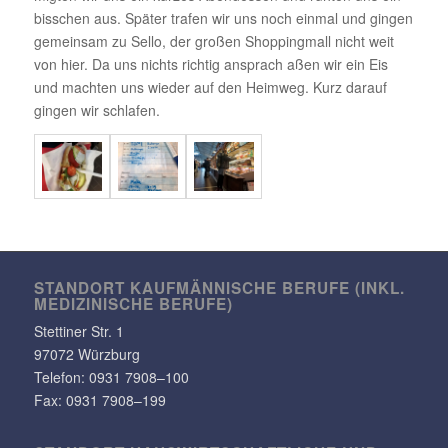
biss­chen aus. Später trafen wir uns noch einmal und gingen
gemeinsam zu Sello, der großen Shop­ping­mall nicht weit
von hier. Da uns nichts richtig ansprach aßen wir ein Eis
und machten uns wieder auf den Heimweg. Kurz darauf
gingen wir schlafen.
STANDORT KAUF­MÄN­NI­SCHE BERUFE (INKL.
MEDI­ZI­NI­SCHE BERUFE)
Stet­tiner Str. 1
97072 Würzburg
Telefon:
0931 7908–100
Fax: 0931 7908–199