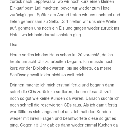
zurück nach Leppä­vaara, wo wir noch kurz einen kleinen
Einkauf beim Lidl machten, bevor wir wieder zum Hotel
zurück­gingen. Später am Abend trafen wir uns nochmal und
liefen gemeinsam zu Sello. Dort hielten wir uns eine Weile
auf, gönnten uns noch ein Eis und gingen wieder zurück ins
Hotel, wo ich bald darauf schlafen ging.
Lisa
Heute verlies ich das Haus schon im 20 voracht8, da ich
heute um acht Uhr zu arbeiten begann. Ich musste noch
kurz vor der Biblio­thek warten, bis sie öffnete, da meine
Schlüs­sel­ge­walt leider nicht so weit reicht.
Drinnen machte ich mich erstmal fertig und begann dann
sofort die CDs zurück zu sortieren, da um diese Uhrzeit
noch so gut wie keine Kunden da waren. Danach suchte ich
noch schnell die reser­vierten CDs raus. Als ich damit fertig
war füllte es sich langsam bei uns. Ich half den Kunden
wieder mit ihren Fragen und beant­wor­tete diese so gut es
ging. Gegen 13 Uhr gab es dann wieder einmal Kuchen da