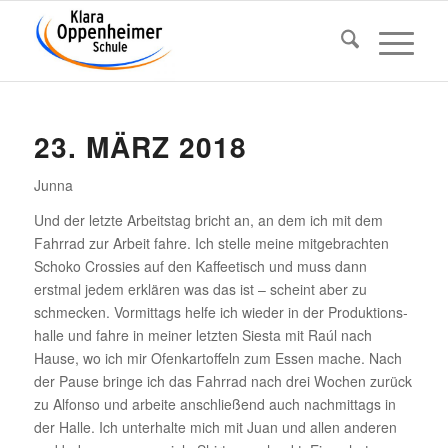
23. MÄRZ 2018
Junna
Und der letzte Arbeitstag bricht an, an dem ich mit dem
Fahrrad zur Arbeit fahre. Ich stelle meine mitge­brachten
Schoko Cros­sies auf den Kaffee­tisch und muss dann
erstmal jedem erklären was das ist – scheint aber zu
schme­cken. Vormit­tags helfe ich wieder in der Produk­ti­ons­
halle und fahre in meiner letzten Siesta mit Raúl nach
Hause, wo ich mir Ofen­kar­tof­feln zum Essen mache. Nach
der Pause bringe ich das Fahrrad nach drei Wochen zurück
zu Alfonso und arbeite anschlie­ßend auch nach­mit­tags in
der Halle. Ich unter­halte mich mit Juan und allen anderen