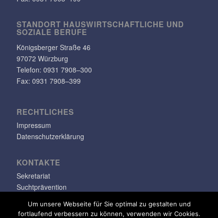
STANDORT HAUS­WIRT­SCHAFT­LICHE UND
SOZIALE BERUFE
Königs­berger Straße 46
97072 Würzburg
Telefon: 0931 7908–300
Fax: 0931 7908–399
RECHT­LI­CHES
Impressum
Datenschutzerklärung
KONTAKTE
Sekretariat
Suchtprävention
Jugendsozialarbeit
Um unsere Webseite für Sie optimal zu gestalten und
fortlaufend verbessern zu können, verwenden wir Cookies.