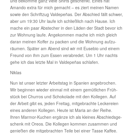
und bekomme ganz viele Shirts geschenkt. Eines hat
Amando extra für mich gemacht – es ziert meinen Namen
sowie den Schriftzug Valde­peñas. Der Abschied fällt schwer,
aber um 19:30 Uhr laufe ich schließ­lich nach Hause. Ich
mache ein paar Abste­cher in den Läden der Stadt bevor ich
zur Wohnung laufe. Ange­kommen mache ich mich gleich
daran meinen Koffer zu packen und die Wohnung aufzu­
räumen. Später am Abend sind wir mit Eusebio und einem
Freund von ihm zum Essen verab­redet. Um 1 Uhr nachts
gehe ich das letzte Mal in Valde­peñas schlafen.
Niklas
Nun ist unser letzter Arbeitstag in Spanien ange­bro­chen.
Wir beginnen wieder einmal mit einem gemüt­li­chen Früh­
stück bei Churros und Scho­ko­lade mit den Kollegen. Auf
der Arbeit gibt es, jeden Freitag, mitge­brachte Lecke­reien
eines anderen Kollegen. Heute ist Maria an der Reihe.
Ihren Marmor-Kuchen ergänze ich als kleines Abschieds­ge­
schenk mit Oreos. Die Kollegen kommen zusammen und
genießen die mitge­brachten Teile bei einer Tasse Kaffee.