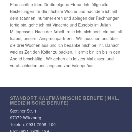
Eine schöne Idee für die eigene Firma. Ich tätige alle
Bestel­lungen für die nächste Woche und nachdem ich mit
dem scannen, numme­rieren und ablegen der Rech­nungen
fertig bin, gehe ich mit Vincente und Eusebio im Julian
Mittag­essen. Nach der Arbeit treffe ich mich noch einmal mit
Isabel, unserer Ansprech­part­nerin. Wir tauschen uns über
die drei Wochen aus und ich bedanke mich bei ihr. Danach
wird es Zeit den Koffer zu packen. Hiermit bin ich bis in den
Abend beschäf­tigt. Wir gehen ein letztes Mal essen und
verab­schieden uns langsam von Valdepeñas.
STANDORT KAUF­MÄN­NI­SCHE BERUFE (INKL.
MEDI­ZI­NI­SCHE BERUFE)
Stet­tiner Str. 1
97072 Würzburg
Telefon:
0931 7908–100
Fax: 0931 7908–199