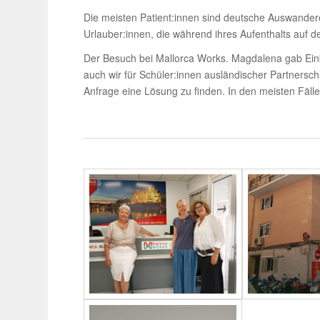
Die meisten Patient:innen sind deut­sche Auswan­der
Urlauber:innen, die während ihres Aufent­halts auf d
Der Besuch bei Mallorca Works. Magda­lena gab Einblic
auch wir für Schüler:innen auslän­di­scher Part­ner­s
Anfrage eine Lösung zu finden. In den meisten Fällen