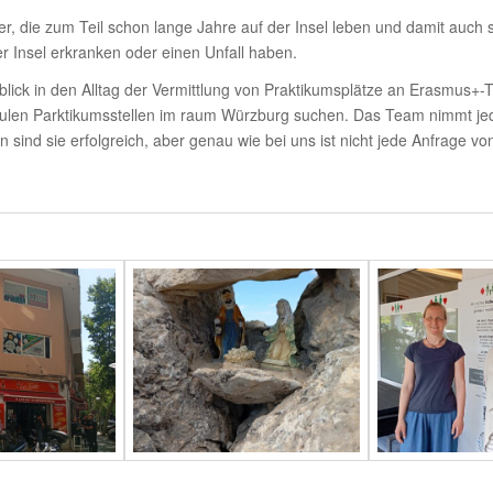
er, die zum Teil schon lange Jahre auf der Insel leben und damit auch
er Insel erkranken oder einen Unfall haben.
k in den Alltag der Vermitt­lung von Prak­ti­kums­plätze an Erasmus+-Tei
chulen Park­ti­kums­stellen im raum Würz­burg suchen. Das Team nimmt je
 sind sie erfolg­reich, aber genau wie bei uns ist nicht jede Anfrage v