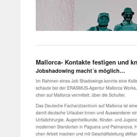
Mallorca- Kontakte festigen und k
Jobsha­dowing macht´s möglich…
Im Rahmen eines Job Shadowings konnte eine Kollegin
schaute bei der ERASMUS-Agentur Mallorca Works, eine
chen auf Mallorca vermit­telt. über die Schulter.
Das Deut­sche Fach­arzt­zen­trum auf Mallorca ist eine
damit deut­sche Urlauber:innen und Auswan­derer eine
Unfall­chir­urgie, Augen­heil­kunde, Kinder- und Jugend
modernen Stand­orten in Paguera und Palma­nova. Hie
chen Arbeit machen und mit Geschäfts­lei­tung sMit­ar