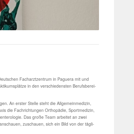
eut­schen Fach­arzt­zen­trum in Paguera mit und
­kums­plätze in den verschie­densten Berufs­be­rei­
en. An erster Stelle steht die Allge­mein­me­dizin,
 die Fach­rich­tungen Ortho­pädie, Sport­me­dizin,
o­en­te­ro­logie. Das große Team arbeitet an zwei
nschauen, zuschauen, sich ein Bild von der tägli­