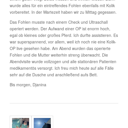
wurde alles für ein eintref­fendes Fohlen eben­falls mit Kolik
vorbe­reitet. In der Warte­zeit haben wir zu Mittag gegessen.
Das Fohlen musste nach einem Check und Ultra­schall
operiert werden. Der Aufwand einer OP ist enorm hoch,
egal ob kleines oder großes Pferd. Ich durfte assis­tieren. Es
war super­span­nend, vor allem, weil ich noch nie eine Kolik-
OP live gesehen habe. Am Abend wurden das operierte
Fohlen und die Mutter weiterhin streng über­wacht. Die
Abend­vi­site wurde voll­zogen und alle statio­nären Pati­enten
medi­ka­mentös versorgt. Ich freu mich heute auf alle Fälle
sehr auf die Dusche und anschlie­ßend aufs Bett.
Bis morgen, Djanina