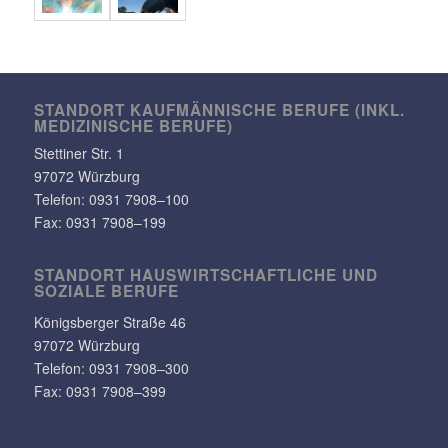
STANDORT KAUF­MÄN­NI­SCHE BERUFE (INKL.
MEDI­ZI­NI­SCHE BERUFE)
Stet­tiner Str. 1
97072 Würzburg
Telefon:
0931 7908–100
Fax: 0931 7908–199
STANDORT HAUS­WIRT­SCHAFT­LICHE UND
SOZIALE BERUFE
Königs­berger Straße 46
97072 Würzburg
Telefon: 0931 7908–300
Fax: 0931 7908–399