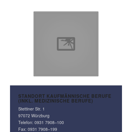
STANDORT KAUF­MÄN­NI­SCHE BERUFE
(INKL. MEDI­ZI­NI­SCHE BERUFE)
Stet­tiner Str. 1
97072 Würzburg
Telefon:
0931 7908–100
Fax: 0931 7908–199