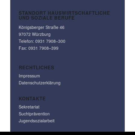
STANDORT HAUS­WIRT­SCHAFT­LICHE
UND SOZIALE BERUFE
Königs­berger Straße 46
97072 Würzburg
Telefon: 0931 7908–300
Fax: 0931 7908–399
RECHT­LI­CHES
Impressum
Datenschutzerklärung
KONTAKTE
Sekretariat
Suchtprävention
Jugendsozialarbeit
info@klara-oppenheimer-schule.de