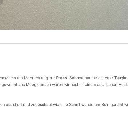
­schein am Meer entlang zur Praxis. Sabrina hat mir ein paar Tätig­ke
e gewohnt ans Meer, danach waren wir noch in einem asia­ti­schen Restau
ig­keiten assis­tiert und zuge­schaut wie eine Schnitt­wunde am Bein gen