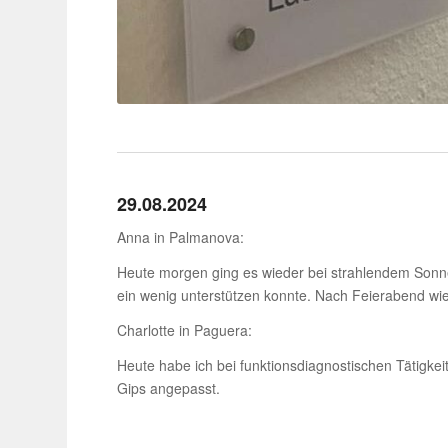
29.08.2024
Anna in Palmanova:
Heute morgen ging es wieder bei strah­lendem Sonnen
ein wenig unter­stützen konnte. Nach Feier­abend wi
Char­lotte in Paguera:
Heute habe ich bei funk­ti­ons­dia­gnos­ti­schen Tät
Gips angepasst.