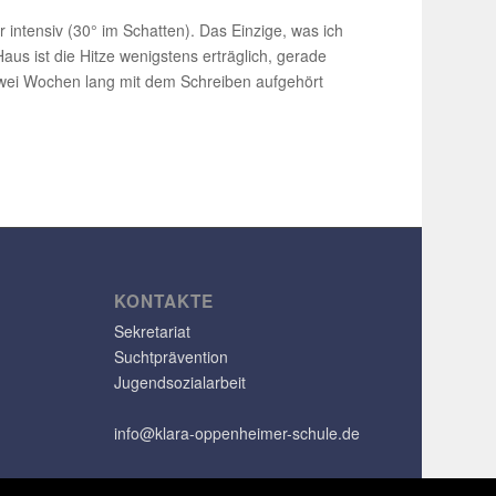
 intensiv (30° im Schatten). Das Einzige, was ich
us ist die Hitze wenigs­tens erträg­lich, gerade
 zwei Wochen lang mit dem Schreiben aufge­hört
KONTAKTE
Sekretariat
Suchtprävention
Jugendsozialarbeit
info@klara-oppenheimer-schule.de