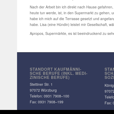
Nach der Arbeit bin ich direkt nach Hause gefahren,
heute tun werde, ist, in den Super­markt zu gehen, u
habe ich mich auf die Terrasse gesetzt und ange­fan
habe. Lisa (eine Hündin) leistet mir Gesell­schaft, w
Apropos, Super­märkte, es ist beein­dru­ckend zu s
STANDORT KAUF­MÄN­NI­
STA
SCHE BERUFE (INKL. MEDI­
SCH
ZI­NI­SCHE BERUFE)
SOZ
Stet­tiner Str. 1
König
97072 Würzburg
9707
Telefon:
0931 7908–100
Telef
Fax: 0931 7908–199
Fax: 