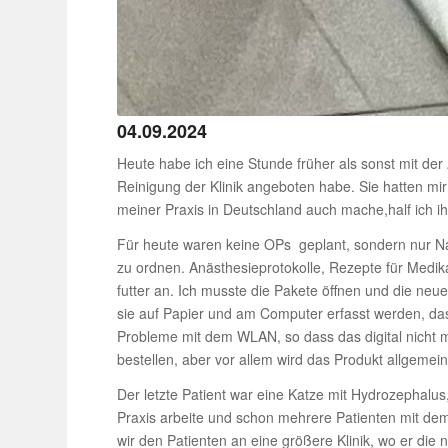
04.09.2024
Heute habe ich eine Stunde früher als sonst mit der
Reini­gung der Klinik ange­boten habe. Sie hatten mi
meiner Praxis in Deutsch­land auch mache,half ich ihr
Für heute waren keine OPs geplant, sondern nur Nach­s
zu ordnen. Anäs­the­sie­pro­to­kolle, Rezepte für Me
futter an. Ich musste die Pakete öffnen und die neu
sie auf Papier und am Computer erfasst werden, das 
Probleme mit dem WLAN, so dass das digital nicht mö
bestellen, aber vor allem wird das Produkt allge­mein
Der letzte Patient war eine Katze mit Hydro­ze­phalus,
Praxis arbeite und schon mehrere Pati­enten mit dem 
wir den Pati­enten an eine größere Klinik, wo er di