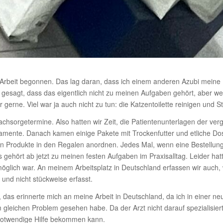
 Arbeit begonnen. Das lag daran, dass ich einem anderen Azubi meine H
r gesagt, dass das eigent­lich nicht zu meinen Aufgaben gehört, aber wei
 gerne. Viel war ja auch nicht zu tun: die Katzen­toi­lette reinigen und 
or­ge­ter­mine. Also hatten wir Zeit, die Pati­en­ten­un­ter­lagen der v
di­ka­mente. Danach kamen einige Pakete mit Trocken­futter und etliche 
en Produkte in den Regalen anordnen. Jedes Mal, wenn eine Bestel­lung 
gehört ab jetzt zu meinen festen Aufgaben im Praxis­alltag. Leider hat
glich war. An meinem Arbeits­platz in Deutsch­land erfassen wir auch,
 und nicht stück­weise erfasst.
 das erin­nerte mich an meine Arbeit in Deutsch­land, da ich in einer neur
glei­chen Problem gesehen habe. Da der Arzt nicht darauf spezia­li­siert
e notwen­dige Hilfe bekommen kann.