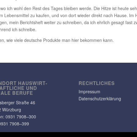
 wo ich wohl den Rest des Tages bleiben werde. Die Hitze ist heute sehr
m Lebens­mittel zu kaufen, und von dort wieder direkt nach Hause. Im Ha
gen, mein Berichts­heft weiter zu schreiben, da ich ehrlich gesagt fast
ährend ich schreibe.
ehen, wie viele deut­sche Produkte man hier bekommen kann.
NDORT HAUS­WIRT­
RECHT­LI­CHES
AFT­LICHE UND
Impressum
IALE BERUFE
Datenschutzerklärung
s­berger Straße 46
2 Würzburg
on: 0931 7908–300
0931 7908–399