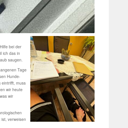
ilfe bei der
l ich das in
Staub saugen.
ergan­genen Tage
Dosen Hunde­
eintrifft, muss
ten wir heute
 was wir
o­lo­gi­schen
 ist, verweisen