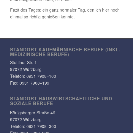
Fazit des Tages: ein ganz normaler Tag, den ich hier noch
einmal so richtig genießen konnte.
STANDORT KAUF­MÄN­NI­SCHE BERUFE (INKL.
MEDI­ZI­NI­SCHE BERUFE)
Stet­tiner Str. 1
97072 Würzburg
Telefon:
0931 7908–100
Fax: 0931 7908–199
STANDORT HAUS­WIRT­SCHAFT­LICHE UND
SOZIALE BERUFE
Königs­berger Straße 46
97072 Würzburg
Telefon: 0931 7908–300
Fax: 0931 7908–399