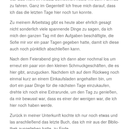
zu fahren. Ganz im Gegen­teil! Ich freue mich darauf, dass
ich das die letzten Tage hier noch tun konnte.
Zu meinem Arbeitstag gibt es heute aber ehrlich gesagt
nicht sonder­lich viele span­nende Dinge zu sagen, da ich
mich den ganzen Tag mit den Aufgaben beschäf­tigte, die
Sofie mir vor ein paar Tagen gegeben hatte, damit ich diese
auch noch pünkt­lich abschließen kann.
Nach dem Feier­abend ging ich dann aber nochmal los um
erneut ein paar von den kleinen Schmuck­ge­schäften, die es
hier gibt, anzu­gu­cken. Nachdem ich auf dem Rückweg noch
einmal kurz an einem Einkaufs­laden ange­halten bin, um
dort ein paar Dinge für die nächsten Tage einzu­kaufen,
drehte ich noch eine Extra­runde, um den Tag zu genießen,
da mir bewusst war, dass es einer der wenigen war, die ich
hier noch haben werde.
Zurück in meiner Unter­kunft kochte ich nur noch etwas und
las anschlie­ßend das letzte Buch, das ich mir aus der Biblio­
thek ausge­liehen hatte, zu Ende.