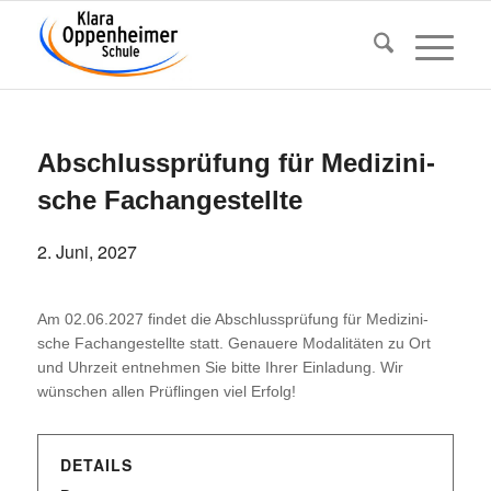
Abschluss­prü­fung für Medi­zi­ni­
sche Fachangestellte
2. Juni, 2027
Am 02.06.2027 findet die Abschluss­prü­fung für Medi­zi­ni­
sche Fach­an­ge­stellte statt. Genauere Moda­li­täten zu Ort
und Uhrzeit entnehmen Sie bitte Ihrer Einla­dung. Wir
wünschen allen Prüf­lingen viel Erfolg!
DETAILS