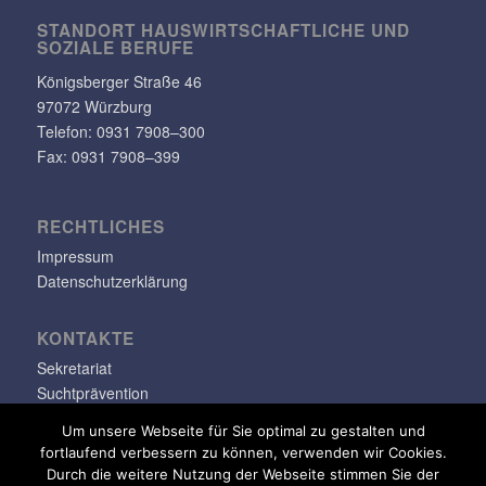
STANDORT HAUS­WIRT­SCHAFT­LICHE UND
SOZIALE BERUFE
Königs­berger Straße 46
97072 Würzburg
Telefon: 0931 7908–300
Fax: 0931 7908–399
RECHT­LI­CHES
Impressum
Datenschutzerklärung
KONTAKTE
Sekretariat
Suchtprävention
Jugendsozialarbeit
Um unsere Webseite für Sie optimal zu gestalten und
fortlaufend verbessern zu können, verwenden wir Cookies.
info@klara-oppenheimer-schule.de
Durch die weitere Nutzung der Webseite stimmen Sie der