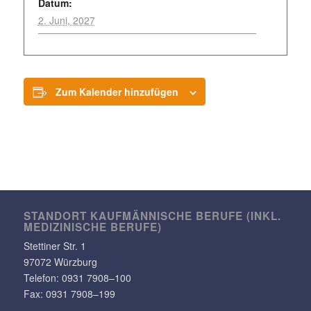
Datum:
2. Juni, 2027
Zum Kalender hinzufügen
STANDORT KAUF­MÄN­NI­SCHE BERUFE (INKL.
MEDI­ZI­NI­SCHE BERUFE)
Stet­tiner Str. 1
97072 Würzburg
Telefon:
0931 7908–100
Fax: 0931 7908–199