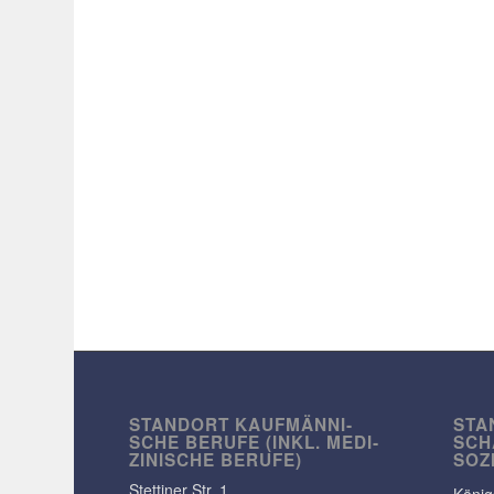
STANDORT KAUF­MÄN­NI­
STA
SCHE BERUFE (INKL. MEDI­
SCH
ZI­NI­SCHE BERUFE)
SOZ
Stet­tiner Str. 1
König