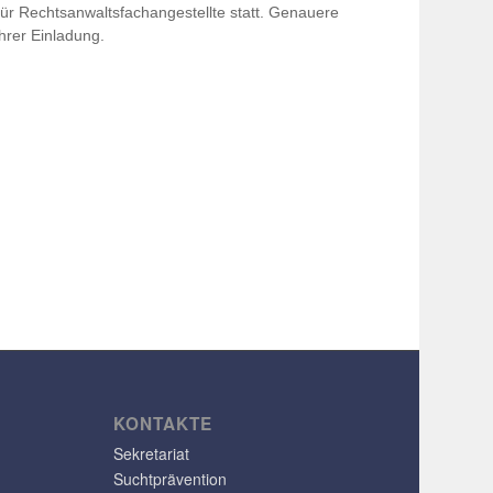
 Rechts­an­walts­fach­an­ge­stellte statt. Genauere
Ihrer Einladung.
KONTAKTE
Sekretariat
Suchtprävention