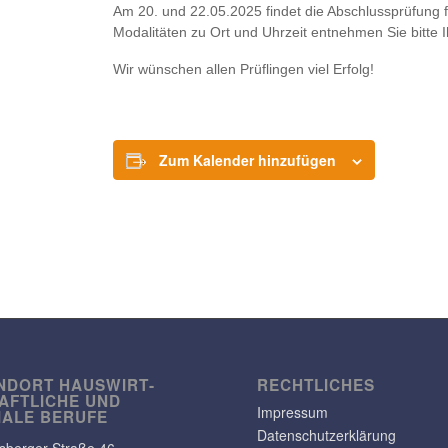
Am 20. und 22.05.2025 findet die Abschluss­prü­fung für
Moda­li­täten zu Ort und Uhrzeit entnehmen Sie bitte 
Wir wünschen allen Prüf­lingen viel Erfolg!
Zum Kalender hinzufügen
NDORT HAUS­WIRT­
RECHT­LI­CHES
AFT­LICHE UND
Impressum
IALE BERUFE
Datenschutzerklärung
s­berger Straße 46