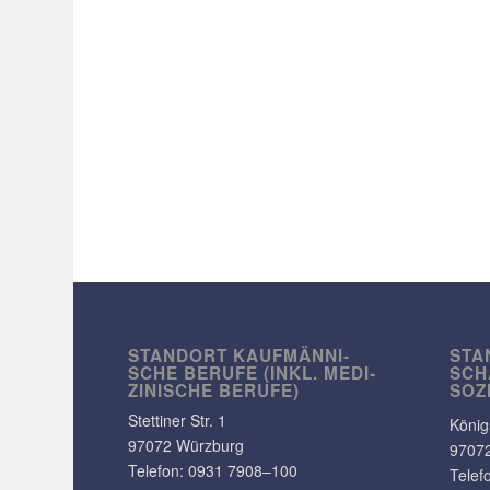
STANDORT KAUF­MÄN­NI­
STA
SCHE BERUFE (INKL. MEDI­
SCH
ZI­NI­SCHE BERUFE)
SOZ
Stet­tiner Str. 1
König
97072 Würzburg
9707
Telefon:
0931 7908–100
Telef