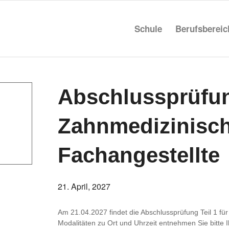
Schule
Berufs­be­rei
Abschluss­prü­fun
Zahn­me­di­zi­ni­sc
Fachangestellte
21. April, 2027
Am 21.04.2027 findet die Abschluss­prü­fung Teil 1 für Z
Moda­li­täten zu Ort und Uhrzeit entnehmen Sie bitte I