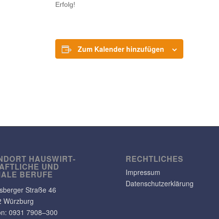
Erfolg!
Zum Kalender hinzufügen
NDORT HAUS­WIRT­
RECHT­LI­CHES
AFT­LICHE UND
Impressum
IALE BERUFE
Datenschutzerklärung
s­berger Straße 46
2 Würzburg
on: 0931 7908–300