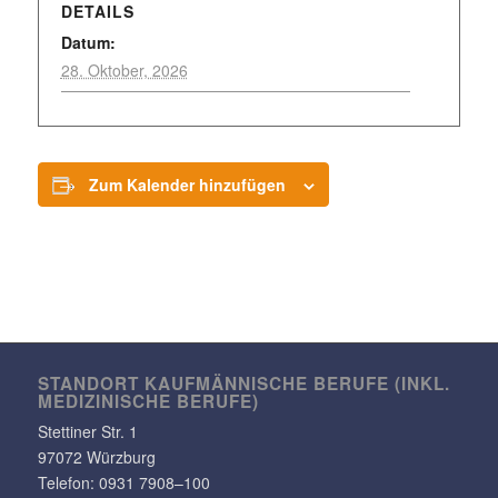
DETAILS
Datum:
28. Oktober, 2026
Zum Kalender hinzufügen
STANDORT KAUF­MÄN­NI­SCHE BERUFE (INKL.
MEDI­ZI­NI­SCHE BERUFE)
Stet­tiner Str. 1
97072 Würzburg
Telefon:
0931 7908–100