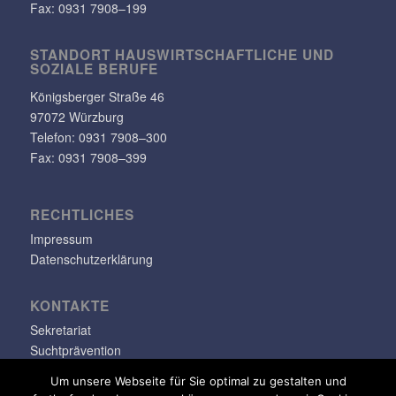
Fax: 0931 7908–199
STANDORT HAUS­WIRT­SCHAFT­LICHE UND
SOZIALE BERUFE
Königs­berger Straße 46
97072 Würzburg
Telefon: 0931 7908–300
Fax: 0931 7908–399
RECHT­LI­CHES
Impressum
Datenschutzerklärung
KONTAKTE
Sekretariat
Suchtprävention
Jugendsozialarbeit
Um unsere Webseite für Sie optimal zu gestalten und