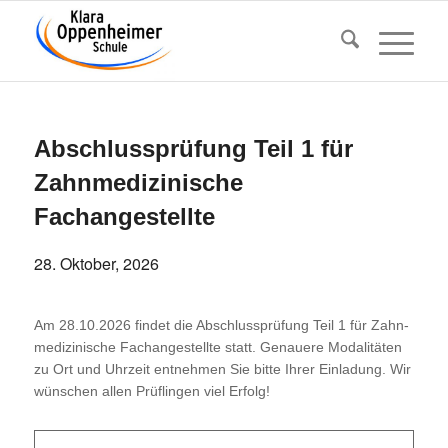
Abschluss­prü­fung Teil 1 für
Zahn­me­di­zi­ni­sche
Fachangestellte
28. Oktober, 2026
Am 28.10.2026 findet die Abschluss­prü­fung Teil 1 für Zahn­
me­di­zi­ni­sche Fach­an­ge­stellte statt. Genauere Moda­li­täten
zu Ort und Uhrzeit entnehmen Sie bitte Ihrer Einla­dung. Wir
wünschen allen Prüf­lingen viel Erfolg!