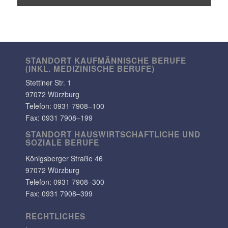
STANDORT KAUF­MÄN­NI­SCHE BERUFE
(INKL. MEDI­ZI­NI­SCHE BERUFE)
Stet­tiner Str. 1
97072 Würzburg
Telefon:
0931 7908–100
Fax: 0931 7908–199
STANDORT HAUS­WIRT­SCHAFT­LICHE UND
SOZIALE BERUFE
Königs­berger Straße 46
97072 Würzburg
Telefon: 0931 7908–300
Fax: 0931 7908–399
RECHT­LI­CHES