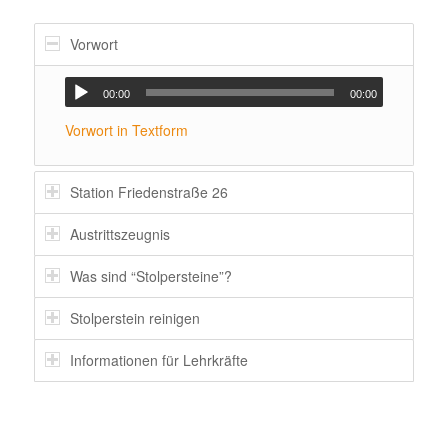
Vorwort
00:00
00:00
Vorwort in Textform
Station Frie­den­straße 26
Austritts­zeugnis
Was sind “Stol­per­steine”?
Stol­per­stein reinigen
Infor­ma­tionen für Lehrkräfte