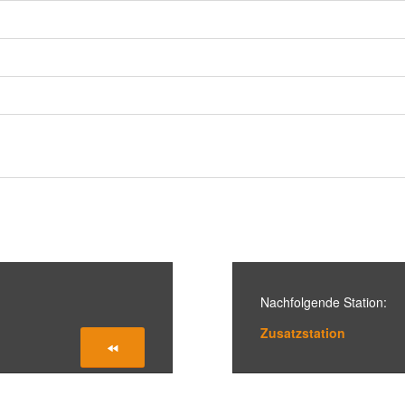
Nach­fol­gende Station:
Zusatz­sta­tion