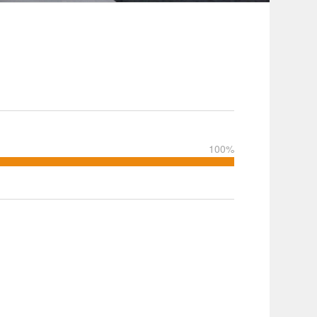
100
%