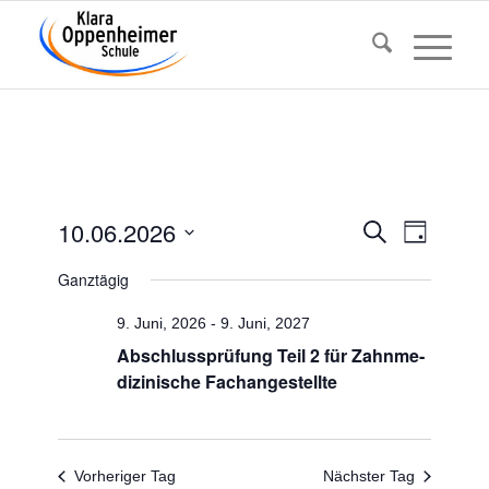
Veransta
Veranst
10.06.2026
Suche
Tag
Ansicht
Suche
Datum
Navigat
Ganztägig
und
wählen.
Ansichten
9. Juni, 2026
-
9. Juni, 2027
Navigatio
Abschluss­prü­fung Teil 2 für Zahn­me­
di­zi­ni­sche Fachangestellte
Vorheriger Tag
Nächster Tag