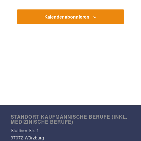
Kalender abonnieren
STANDORT KAUF­MÄN­NI­SCHE BERUFE (INKL.
MEDI­ZI­NI­SCHE BERUFE)
Stet­tiner Str. 1
97072 Würzburg