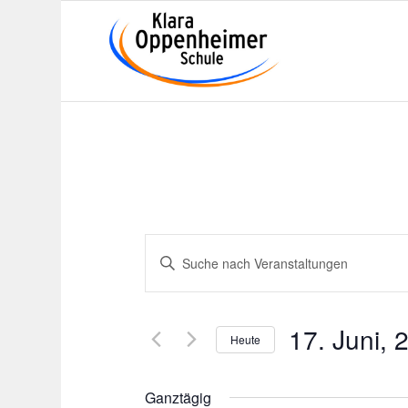
Veranstaltungen
Bitte
Suche
Schlüsselwort
und
eingeben.
Suche
Ansichten,
17. Juni, 
nach
Heute
Navigation
Veranstaltungen
Datum
Schlüsselwort.
wählen.
Ganztägig