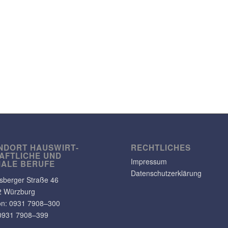
NDORT HAUS­WIRT­
RECHT­LI­CHES
AFT­LICHE UND
Impressum
IALE BERUFE
Datenschutzerklärung
s­berger Straße 46
2 Würzburg
on: 0931 7908–300
0931 7908–399