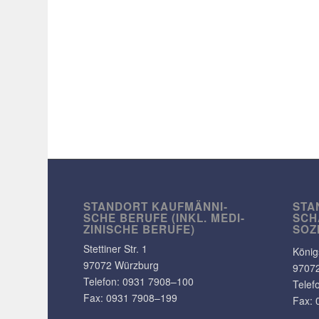
STANDORT KAUF­MÄN­NI­
STA
SCHE BERUFE (INKL. MEDI­
SCH
ZI­NI­SCHE BERUFE)
SOZ
Stet­tiner Str. 1
König
97072 Würzburg
9707
Telefon:
0931 7908–100
Telef
Fax: 0931 7908–199
Fax: 