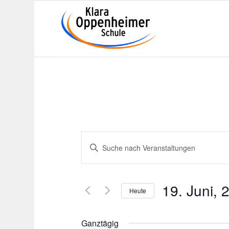
Veranstaltungen
Bitte
Suche
Schlüsselwort
und
eingeben.
Suche
Ansichten,
19. Juni, 
nach
Heute
Navigation
Veranstaltungen
Datum
Schlüsselwort.
wählen.
Ganztägig