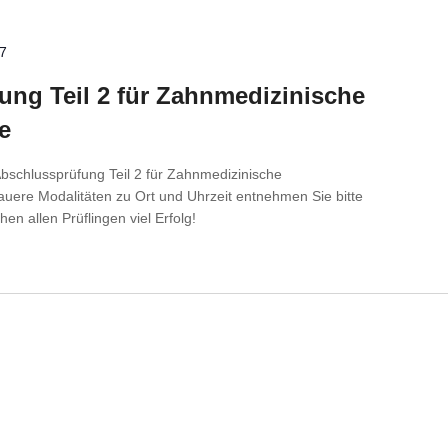
27
ng Teil 2 für Zahn­me­di­zi­ni­sche
e
Abschlussprüfung Teil 2 für Zahnmedizinische
auere Modalitäten zu Ort und Uhrzeit entnehmen Sie bitte
en allen Prüflingen viel Erfolg!