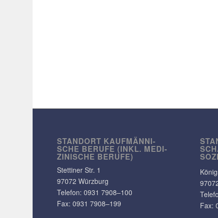
STANDORT KAUF­MÄN­NI­
STA
SCHE BERUFE (INKL. MEDI­
SCH
ZI­NI­SCHE BERUFE)
SOZ
Stet­tiner Str. 1
König
97072 Würzburg
9707
Telefon:
0931 7908–100
Telef
Fax: 0931 7908–199
Fax: 