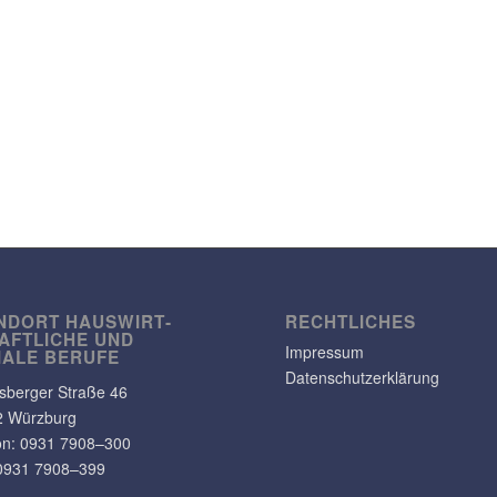
NDORT HAUS­WIRT­
RECHT­LI­CHES
AFT­LICHE UND
Impressum
IALE BERUFE
Datenschutzerklärung
s­berger Straße 46
2 Würzburg
on: 0931 7908–300
0931 7908–399