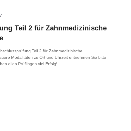
27
ng Teil 2 für Zahn­me­di­zi­ni­sche
e
Abschlussprüfung Teil 2 für Zahnmedizinische
auere Modalitäten zu Ort und Uhrzeit entnehmen Sie bitte
en allen Prüflingen viel Erfolg!