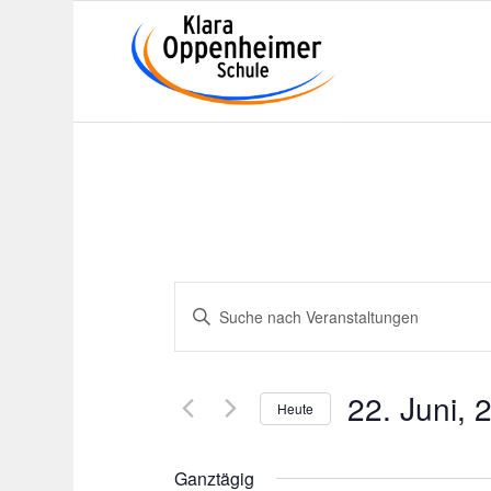
Veranstaltungen
Bitte
Suche
Schlüsselwort
und
eingeben.
Suche
Ansichten,
22. Juni, 
nach
Heute
Navigation
Veranstaltungen
Datum
Schlüsselwort.
wählen.
Ganztägig