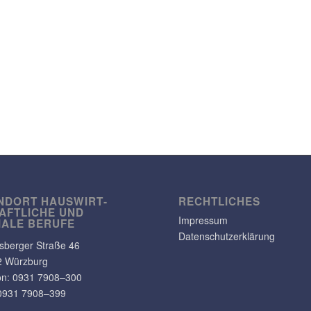
NDORT HAUS­WIRT­
RECHT­LI­CHES
AFT­LICHE UND
Impressum
IALE BERUFE
Datenschutzerklärung
s­berger Straße 46
2 Würzburg
on: 0931 7908–300
0931 7908–399