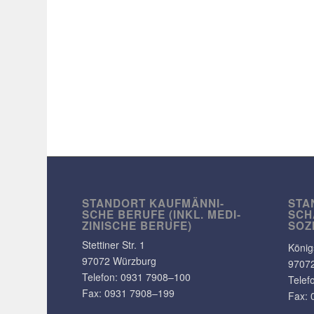
STANDORT KAUF­MÄN­NI­
STA
SCHE BERUFE (INKL. MEDI­
SCH
ZI­NI­SCHE BERUFE)
SOZ
Stet­tiner Str. 1
König
97072 Würzburg
9707
Telefon:
0931 7908–100
Telef
Fax: 0931 7908–199
Fax: 