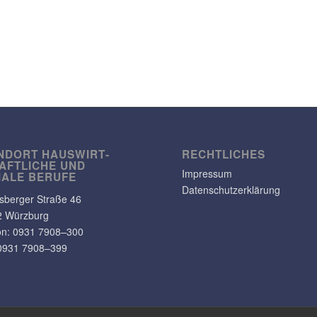
NDORT HAUS­WIRT­
RECHT­LI­CHES
AFT­LICHE UND
Impressum
IALE BERUFE
Datenschutzerklärung
s­berger Straße 46
2 Würzburg
on: 0931 7908–300
0931 7908–399