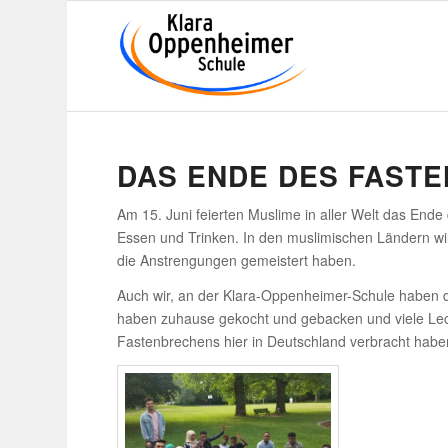
DAS ENDE DES FASTE
Am 15. Juni feierten Muslime in aller Welt das En
Essen und Trinken. In den musli­mi­schen Ländern wird
die Anstren­gungen gemeis­tert haben.
Auch wir, an der Klara-Oppen­heimer-Schule haben das F
haben zuhause gekocht und geba­cken und viele Lecke
Fasten­bre­chens hier in Deutsch­land verbracht haben