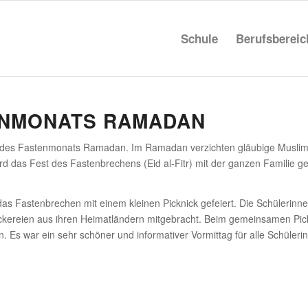
Schule
Berufs­be­rei
N­MO­NATS RAMADAN
de des Fasten­mo­nats Ramadan. Im Ramadan verzichten gläu­bige Mus
 das Fest des Fasten­bre­chens (Eid al-Fitr) mit der ganzen Familie gef
asten­bre­chen mit einem kleinen Pick­nick gefeiert. Die Schü­le­rinnen u
­reien aus ihren Heimat­län­dern mitge­bracht. Beim gemein­samen Pick­
. Es war ein sehr schöner und infor­ma­tiver Vormittag für alle Schü­le­