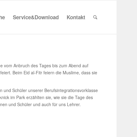
che
Service&Download
Kontakt
lime vom Anbruch des Tages bis zum Abend auf
eiert. Beim Eid al-Fitr feiern die Muslime, dass sie
nd Schüler unserer Berufs­in­te­gra­ti­ons­vor­klasse
nick im Park erzählten sie, wie sie die Tage des
rinnen und Schüler und auch für uns Lehrer.