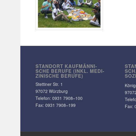
STANDORT KAUF­MÄN­NI­
STA
SCHE BERUFE (INKL. MEDI­
SCH
ZI­NI­SCHE BERUFE)
SOZ
Stet­tiner Str. 1
König
97072 Würzburg
9707
Telefon:
0931 7908–100
Telef
Fax: 0931 7908–199
Fax: 