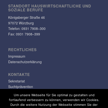
STANDORT HAUS­WIRT­SCHAFT­LICHE UND
SOZIALE BERUFE
Königs­berger Straße 46
97072 Würzburg
Telefon: 0931 7908–300
Fax: 0931 7908–399
RECHT­LI­CHES
Impressum
Datenschutzerklärung
KONTAKTE
Sekretariat
Suchtprävention
Jugendsozialarbeit
Um unsere Webseite für Sie optimal zu gestalten und
fortlaufend verbessern zu können, verwenden wir Cookies.
info@klara-oppenheimer-schule.de
Durch die weitere Nutzung der Webseite stimmen Sie der