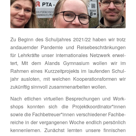
Zu Beginn des Schul­jahres 2021/22 haben wir trotz
andau­ernder Pandemie und Reise­be­schrän­kungen
für Lehr­kräfte unser inter­na­tio­nales Netz­werk erwei­
tert, Mit dem Alands Gymna­sium wollen wir im
Rahmen eines Kurz­zeit­pro­jekts im laufenden Schul­
jahr ausloten, mit welchen Koope­ra­ti­ons­formen wir
zukünftig sinn­voll zusam­men­ar­beiten wollen.
Nach etli­chen virtu­ellen Bespre­chungen und Work­
shops konnten sich die Projektkoordinator*innen
sowie die Fachbetreuer*innen verschie­dener Fach­be­
reiche in der vergan­genen Woche endlich persön­lich
kennen­lernen. Zunächst lernten unsere finni­schen