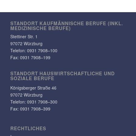
STANDORT KAUF­MÄN­NI­SCHE BERUFE (INKL.
MEDI­ZI­NI­SCHE BERUFE)
Stet­tiner Str. 1
97072 Würzburg
Telefon:
0931 7908–100
Fax: 0931 7908–199
STANDORT HAUS­WIRT­SCHAFT­LICHE UND
SOZIALE BERUFE
Königs­berger Straße 46
97072 Würzburg
Telefon: 0931 7908–300
Fax: 0931 7908–399
RECHT­LI­CHES