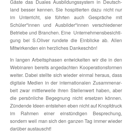
Gäste das Duales Ausbil­dungs­system in Deutsch­
land besser kennen. Sie hospi­tierten dazu nicht nur
im Unter­richt, sie führten auch Gespräche mit
Schüler*innen und Ausbilder*innen verschie­dener
Betriebe und Bran­chen. Eine Unter­neh­mens­be­sich­ti­
gung bei S.Oliver rundete die Einblicke ab. Allen
Mitwir­kenden ein herz­li­ches Dankeschön!
In langen Arbeits­phasen entwi­ckelten wir die in den
Webi­naren bereits ange­dachten Koope­ra­ti­ons­formen
weiter. Dabei stellte sich wieder einmal heraus, dass
digi­tale Medien in der inter­na­tio­nalen Zusam­men­ar­
beit zwar mitt­ler­weile ihren Stel­len­wert haben, aber
die persön­liche Begeg­nung nicht ersetzen können.
Zündende Ideen entstehen eben nicht auf Knopf­druck
im Rahmen einer einstün­digen Bespre­chung,
sondern weil man sich den ganzen Tag immer wieder
darüber austauscht!