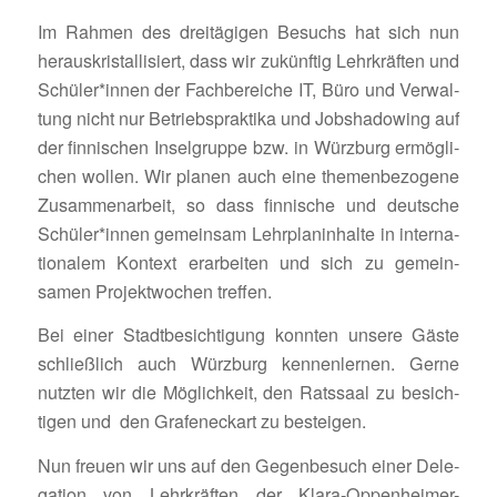
Im Rahmen des drei­tä­gigen Besuchs hat sich nun
heraus­kris­tal­li­siert, dass wir zukünftig Lehr­kräften und
Schüler*innen der Fach­be­reiche IT, Büro und Verwal­
tung nicht nur Betriebs­prak­tika und Jobsha­dowing auf
der finni­schen Insel­gruppe bzw. in Würz­burg ermög­li­
chen wollen. Wir planen auch eine themen­be­zo­gene
Zusam­men­ar­beit, so dass finni­sche und deut­sche
Schüler*innen gemeinsam Lehr­plan­in­halte in inter­na­
tio­nalem Kontext erar­beiten und sich zu gemein­
samen Projekt­wo­chen treffen.
Bei einer Stadt­be­sich­ti­gung konnten unsere Gäste
schließ­lich auch Würz­burg kennen­lernen. Gerne
nutzten wir die Möglich­keit, den Rats­saal zu besich­
tigen und den Grafeneckart zu besteigen.
Nun freuen wir uns auf den Gegen­be­such einer Dele­
ga­tion von Lehr­kräften der Klara-Oppen­heimer-