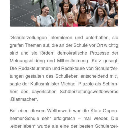
“Schü­ler­zei­tungen infor­mieren und unter­halten, sie
greifen Themen auf, die an der Schule vor Ort wichtig
sind und sie fördern demo­kra­ti­sche Prozesse der
Meinungs­bil­dung und Mitbe­stim­mung. Kurz gesagt:
Die Redak­teu­rinnen und Redak­teure von Schü­ler­zei­
tungen gestalten das Schul­leben entschei­dend mit“,
sagte der Kultus­mi­nister Michael Piazolo als Schirm­
herr des baye­ri­schen Schü­ler­zei­tungs­wett­be­werbs
„Blatt­ma­cher“.
Bei eben diesem Wett­be­werb war die Klara-Oppen­
heimer-Schule sehr erfolg­reich – mal wieder. Die
„eigen­leben“ wurde als eine der besten Schü­ler­zei­