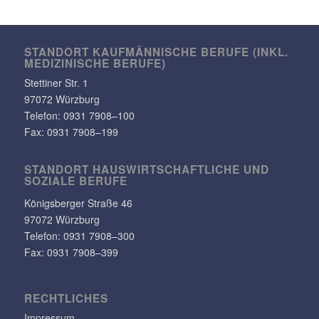
STANDORT KAUF­MÄN­NI­SCHE BERUFE (INKL.
MEDI­ZI­NI­SCHE BERUFE)
Stet­tiner Str. 1
97072 Würzburg
Telefon:
0931 7908–100
Fax: 0931 7908–199
STANDORT HAUS­WIRT­SCHAFT­LICHE UND
SOZIALE BERUFE
Königs­berger Straße 46
97072 Würzburg
Telefon: 0931 7908–300
Fax: 0931 7908–399
RECHT­LI­CHES
Impressum