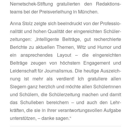
Nemetschek-Stiftung gratu­lierten den Redak­ti­ons­
teams bei der Preis­ver­lei­hung in München.
Anna Stolz zeigte sich beein­druckt von der Profes­sio­
na­lität und hohen Qualität der einge­reichten Schü­ler­
zei­tungen: „Intel­li­gente Beiträge, gut recher­chierte
Berichte zu aktu­ellen Themen, Witz und Humor und
ein anspre­chendes Layout – die einge­reichten
Beiträge zeugen von höchstem Enga­ge­ment und
Leiden­schaft für Jour­na­lismus. Die heutige Auszeich­
nung ist mehr als verdient! Ich gratu­liere allen
Siegern ganz herz­lich und möchte allen Schü­le­rinnen
und Schü­lern, die Schü­ler­zei­tung machen und damit
das Schul­leben berei­chern – und auch den Lehr­
kräften, die sie in ihrer verant­wor­tungs­vollen Aufgabe
unter­stützen, – danke sagen.“