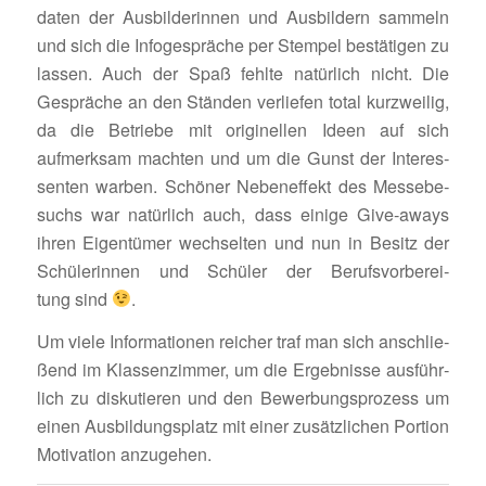
daten der Ausbil­de­rinnen und Ausbil­dern sammeln
und sich die Info­ge­spräche per Stempel bestä­tigen zu
lassen. Auch der Spaß fehlte natür­lich nicht. Die
Gespräche an den Ständen verliefen total kurz­weilig,
da die Betriebe mit origi­nellen Ideen auf sich
aufmerksam machten und um die Gunst der Inter­es­
senten warben. Schöner Neben­ef­fekt des Messe­be­
suchs war natür­lich auch, dass einige Give-aways
ihren Eigen­tümer wech­selten und nun in Besitz der
Schü­le­rinnen und Schüler der Berufs­vor­be­rei­
tung sind
.
Um viele Infor­ma­tionen reicher traf man sich anschlie­
ßend im Klas­sen­zimmer, um die Ergeb­nisse ausführ­
lich zu disku­tieren und den Bewer­bungs­pro­zess um
einen Ausbil­dungs­platz mit einer zusätz­li­chen Portion
Moti­va­tion anzugehen.