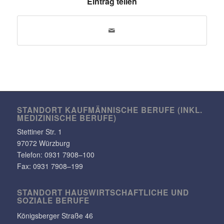
Eintrag teilen
STANDORT KAUF­MÄN­NI­SCHE BERUFE (INKL.
MEDI­ZI­NI­SCHE BERUFE)
Stet­tiner Str. 1
97072 Würzburg
Telefon:
0931 7908–100
Fax: 0931 7908–199
STANDORT HAUS­WIRT­SCHAFT­LICHE UND
SOZIALE BERUFE
Königs­berger Straße 46