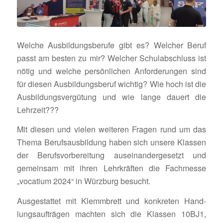
Welche Ausbil­dungs­be­rufe gibt es? Welcher Beruf
passt am besten zu mir? Welcher Schul­ab­schluss ist
nötig und welche persön­li­chen Anfor­de­rungen sind
für diesen Ausbil­dungs­beruf wichtig? Wie hoch ist die
Ausbil­dungs­ver­gü­tung und wie lange dauert die
Lehrzeit???
Mit diesen und vielen weiteren Fragen rund um das
Thema Berufs­aus­bil­dung haben sich unsere Klassen
der Berufs­vor­be­rei­tung ausein­an­der­ge­setzt und
gemeinsam mit ihren Lehr­kräften die Fach­messe
„voca­tium 2024“ in Würz­burg besucht.
Ausge­stattet mit Klemm­brett und konkreten Hand­
lungs­auf­trägen machten sich die Klassen 10BJ1,