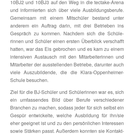
10BJ2 und 10BJ3 auf den Weg in die tectake-Arena
und infor­mierten sich über viele Ausbil­dungs­be­rufe.
Gemeinsam mit einem Mitschüler bestand unter
anderem ein Auftrag darin, mit drei Betrieben ins
Gespräch zu kommen. Nachdem sich die Schü­le­
rinnen und Schüler einen ersten Über­blick verschafft
hatten, war das Eis gebro­chen und es kam zu einem
inten­siven Austausch mit den Mitar­bei­te­rinnen und
Mitar­beiter der ausstel­lenden Betriebe, darunter auch
viele Auszu­bil­dende, die die Klara-Oppen­heimer-
Schule besuchen.
Ziel für die BJ-Schüler und Schü­le­rinnen war es, sich
ein umfas­sendes Bild über Berufe verschie­dener
Bran­chen zu machen, sodass jeder für sich selbst ein
Gespür entwi­ckelte, welche Ausbil­dung für ihn/sie
eher geeignet ist und zu den persön­li­chen Inter­essen
sowie Stärken passt. Außerdem konnten sie Kontakt­