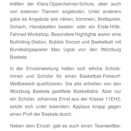
kräften der Klara-Oppen­heimer-Schule, aber auch
von externen Trai­nern ange­boten. Unter anderem
gabe es Ange­bote wie nähen, trom­meln, Brett­spiele,
Schach, Handy­ketten basteln oder ein Erste-Hilfe-
Fahrrad-Work­shop. Beson­dere High­lights waren eine
Bull­ri­ding-Station, Bubble Soccer und Basket­ball mit
Bundes­li­ga­spieler Max Ugrai von den Würz­burg
Baskets.
In der Einzeln­wer­tung hatten sich etliche Schü­le­
rinnen und Schüler für einen Basket­ball-Frei­wurf-
Wett­be­werb quali­fi­zieren. Sie alle erhielten von den
Würz­burg Baskets gestif­tete Basket­bälle. Aber nur
ein Schüler, Johannes Ernst aus der Klasse 11EH2,
setzte sich unter tosendem Applaus knapp gegen
einen Profi der Baskets durch.
Neben dem Einzel- gab es auch einen Team­wett­be­