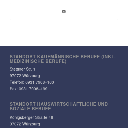
STANDORT KAUF­MÄN­NI­SCHE BERUFE (INKL.
MEDI­ZI­NI­SCHE BERUFE)
Stet­tiner Str. 1
97072 Würzburg
Telefon:
0931 7908–100
Fax: 0931 7908–199
STANDORT HAUS­WIRT­SCHAFT­LICHE UND
SOZIALE BERUFE
Königs­berger Straße 46
97072 Würzburg