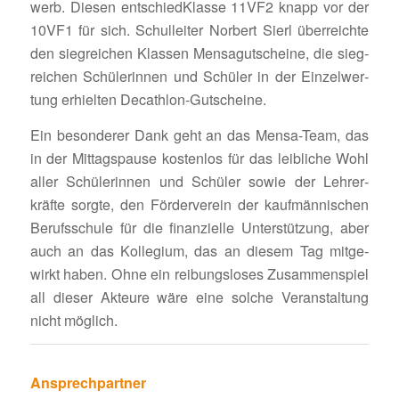
werb. Diesen entschied­Klasse 11VF2 knapp vor der
10VF1 für sich. Schul­leiter Norbert Sierl über­reichte
den sieg­rei­chen Klassen Mensa­gut­scheine, die sieg­
rei­chen Schü­le­rinnen und Schüler in der Einzel­wer­
tung erhielten Decathlon-Gutscheine.
Ein beson­derer Dank geht an das Mensa-Team, das
in der Mittags­pause kostenlos für das leib­liche Wohl
aller Schü­le­rinnen und Schüler sowie der Lehrer­
kräfte sorgte, den Förder­verein der kauf­män­ni­schen
Berufs­schule für die finan­zi­elle Unter­stüt­zung, aber
auch an das Kolle­gium, das an diesem Tag mitge­
wirkt haben. Ohne ein reibungs­loses Zusam­men­spiel
all dieser Akteure wäre eine solche Veran­stal­tung
nicht möglich.
Ansprech­partner