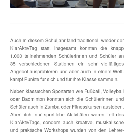
Auch in diesem Schul­jahr fand tradi­tio­nell wieder der
KlarAk­tivTag statt. Insge­samt konnten die knapp
1.000 teil­neh­menden Schü­le­rinnen und Schüler an
35 verschie­denen Stationen ein sehr viel­fäl­tiges
Angebot auspro­bieren und aber auch in einem Wett­
kampf Punkte für sich und für ihre Klasse sammeln.
Neben klas­si­schen Sport­arten wie Fußball, Volley­ball
oder Badminton konnten sich die Schü­le­rinnen und
Schüler auch in Zumba oder Fitness­kursen austoben.
Aber nicht nur sport­liche Akti­vi­täten waren Teil des
KlarAk­tiv­Tags, sondern auch krea­tive, musi­ka­li­sche
und prak­ti­sche Work­shops wurden von den Lehrer­