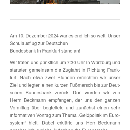
Am 10. Dezember 2024 war es endlich so weit: Unser
Schul­aus­flug zur Deutschen
Bundes­bank in Frank­furt stand an!
Wir trafen uns pünkt­lich um 7:30 Uhr in Würz­burg und
star­teten gemeinsam die Zugfahrt in Rich­tung Frank­
furt. Nach etwa zwei Stunden erreichten wir unser
Ziel und legten einen kurzen Fußmarsch bis zur Deut­
schen Bundes­bank zurück. Dort wurden wir von
Herrn Beck­mann empfangen, der uns den ganzen
Vormittag über beglei­tete und zunächst einen sehr
infor­ma­tiven Vortrag zum Thema „Geld­po­litik im Euro­
system“ hielt. Dabei erklärte uns Herr Beck­mann