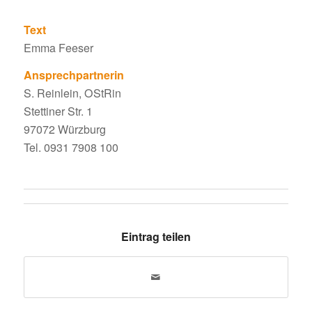
Text
Emma Feeser
Ansprech­part­nerin
S. Rein­lein, OStRin
Stet­tiner Str. 1
97072 Würzburg
Tel. 0931 7908 100
Eintrag teilen