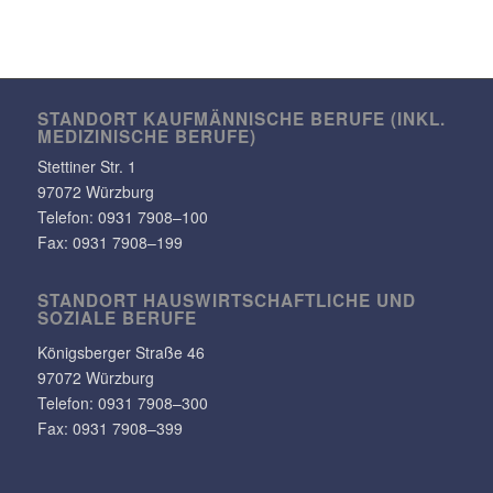
STANDORT KAUF­MÄN­NI­SCHE BERUFE (INKL.
MEDI­ZI­NI­SCHE BERUFE)
Stet­tiner Str. 1
97072 Würzburg
Telefon:
0931 7908–100
Fax: 0931 7908–199
STANDORT HAUS­WIRT­SCHAFT­LICHE UND
SOZIALE BERUFE
Königs­berger Straße 46
97072 Würzburg
Telefon: 0931 7908–300
Fax: 0931 7908–399