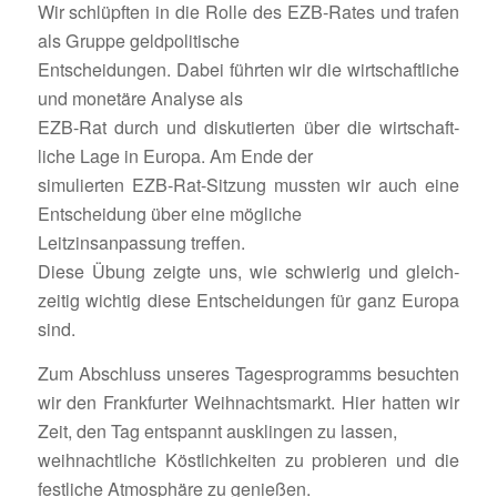
Wir schlüpften in die Rolle des EZB-Rates und trafen
als Gruppe geldpolitische
Entschei­dungen. Dabei führten wir die wirt­schaft­liche
und mone­täre Analyse als
EZB-Rat durch und disku­tierten über die wirt­schaft­
liche Lage in Europa. Am Ende der
simu­lierten EZB-Rat-Sitzung mussten wir auch eine
Entschei­dung über eine mögliche
Leitz­ins­an­pas­sung treffen.
Diese Übung zeigte uns, wie schwierig und gleich­
zeitig wichtig diese Entschei­dungen für ganz Europa
sind.
Zum Abschluss unseres Tages­pro­gramms besuchten
wir den Frank­furter Weih­nachts­markt. Hier hatten wir
Zeit, den Tag entspannt ausklingen zu lassen,
weih­nacht­liche Köst­lich­keiten zu probieren und die
fest­liche Atmo­sphäre zu genießen.