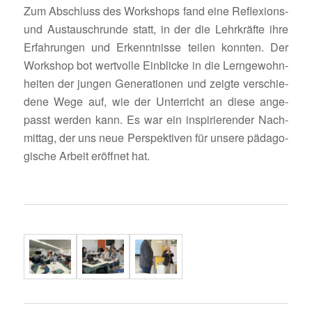
Zum Abschluss des Work­shops fand eine Refle­xions-
und Austausch­runde statt, in der die Lehr­kräfte ihre
Erfah­rungen und Erkennt­nisse teilen konnten. Der
Work­shop bot wert­volle Einblicke in die Lern­ge­wohn­
heiten der jungen Gene­ra­tionen und zeigte verschie­
dene Wege auf, wie der Unter­richt an diese ange­
passt werden kann. Es war ein inspi­rie­render Nach­
mittag, der uns neue Perspek­tiven für unsere pädago­
gi­sche Arbeit eröffnet hat.