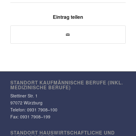
Eintrag teilen
STANDORT KAUF­MÄN­NI­SCHE BERUFE (INKL.
MEDI­ZI­NI­SCHE BERUFE)
Stet­tiner Str. 1
97072 Würzburg
Telefon:
0931 7908–100
Fax: 0931 7908–199
STANDORT HAUS­WIRT­SCHAFT­LICHE UND