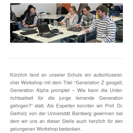
Kürz­lich fand an unserer Schule ein aufschluss­rei­
cher Work­shop mit dem Titel “Gene­ra­tion Z googelt,
Gene­ra­tion Alpha promptet – Wie kann die Unter­
richts­ar­beit für die junge lernende Gene­ra­tion
gelingen?“ statt. Als Experten konnten wir Prof. Dr.
Gerholz von der Univer­sität Bamberg gewinnen bei
dem wir uns an dieser Stelle auch herz­lich für den
gelun­genen Work­shop bedanken.