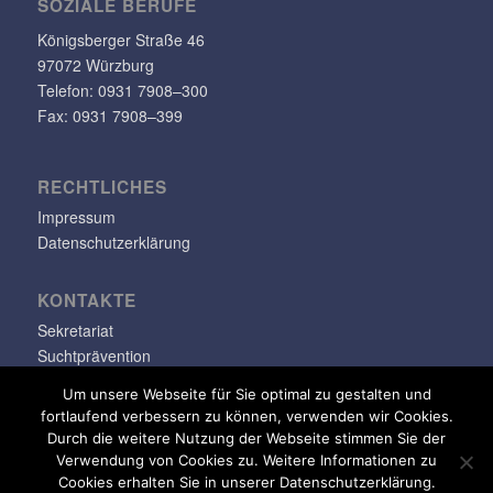
SOZIALE BERUFE
Königs­berger Straße 46
97072 Würzburg
Telefon: 0931 7908–300
Fax: 0931 7908–399
RECHT­LI­CHES
Impressum
Datenschutzerklärung
KONTAKTE
Sekretariat
Suchtprävention
Jugendsozialarbeit
Um unsere Webseite für Sie optimal zu gestalten und
fortlaufend verbessern zu können, verwenden wir Cookies.
info@klara-oppenheimer-schule.de
Durch die weitere Nutzung der Webseite stimmen Sie der
Verwendung von Cookies zu. Weitere Informationen zu
Cookies erhalten Sie in unserer Datenschutzerklärung.