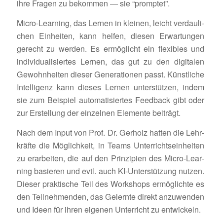
ihre Fragen zu bekommen — sie “promptet”.
Micro-Lear­ning, das Lernen in kleinen, leicht verdau­li­
chen Einheiten, kann helfen, diesen Erwar­tungen
gerecht zu werden. Es ermög­licht ein flexi­bles und
indi­vi­dua­li­siertes Lernen, das gut zu den digi­talen
Gewohn­heiten dieser Gene­ra­tionen passt. Künst­liche
Intel­li­genz kann dieses Lernen unter­stützen, indem
sie zum Beispiel auto­ma­ti­siertes Feed­back gibt oder
zur Erstel­lung der einzelnen Elemente beiträgt.
Nach dem Input von Prof. Dr. Gerholz hatten die Lehr­
kräfte die Möglich­keit, in Teams Unter­richts­ein­heiten
zu erar­beiten, die auf den Prin­zi­pien des Micro-Lear­
ning basieren und evtl. auch KI-Unter­stüt­zung nutzen.
Dieser prak­ti­sche Teil des Work­shops ermög­lichte es
den Teil­neh­menden, das Gelernte direkt anzu­wenden
und Ideen für ihren eigenen Unter­richt zu entwickeln.