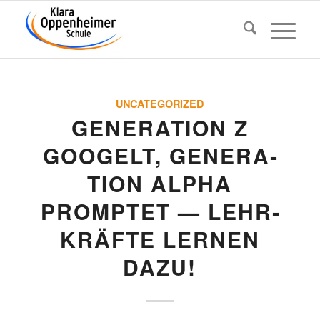
UNCATEGORIZED
GENE­RA­TION Z
GOOGELT, GENE­RA­
TION ALPHA
PROMPTET — LEHR­
KRÄFTE LERNEN
DAZU!