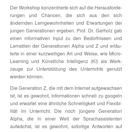
Der Work­shop konzen­trierte sich auf die Heraus­for­de­
rungen und Chancen, die sich aus den sich
ändernden Lern­ge­wohn­heiten und Erwar­tungen der
jungen Gene­ra­tionen ergeben. Prof. Dr. Gerholz gab
einen infor­ma­tiven Input zu den Bedürf­nissen und
Lern­stilen der Gene­ra­tionen Alpha und Z und erläu­
terte in einer kurz­wei­ligen Art und Weise, wie Micro-
Lear­ning und Künst­liche Intel­li­genz (KI) als Werk­
zeuge zur Unter­stüt­zung des Unter­richts genutzt
werden können.
Die Gene­ra­tion Z, die mit dem Internet aufge­wachsen
ist, ist es gewohnt, Infor­ma­tionen schnell zu googeln
und erwartet eine ähnliche Schnel­lig­keit und Flexi­bi­
lität im Unter­richt. Die noch jüngere Gene­ra­tion
Alpha, die in einer Welt der Sprach­as­sis­tenten
aufwächst, ist es gewohnt, sofor­tige Antworten auf