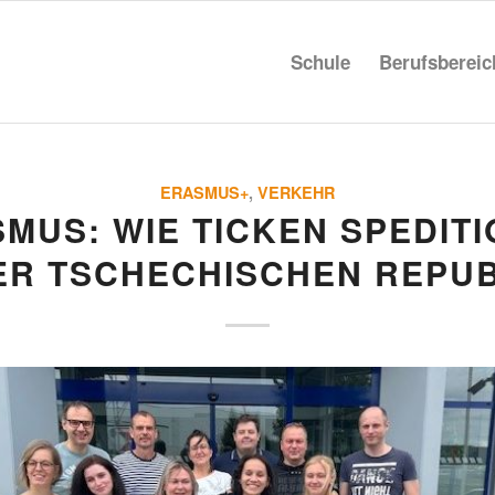
Schule
Berufs­be­rei
ERASMUS+
,
VERKEHR
MUS: WIE TICKEN SPEDI­T
ER TSCHE­CHI­SCHEN REPU