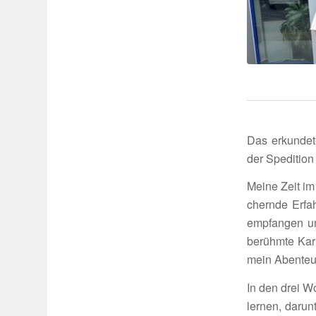
Das erkun­dete
der Spedi­tion
Meine Zeit im
chernde Erfah­
empfangen un
berühmte Karl
mein Aben­teu
In den drei W
lernen, darunt