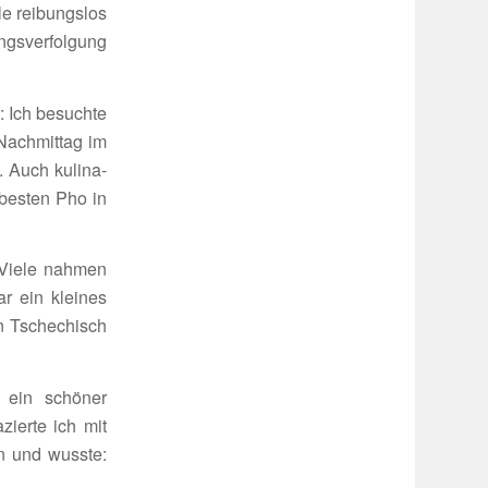
le reibungslos
­ver­fol­gung
e: Ich besuchte
Nach­mittag im
 Auch kuli­na­
 besten Pho in
 Viele nahmen
ar ein kleines
in Tsche­chisch
, ein schöner
zierte ich mit
en und wusste: