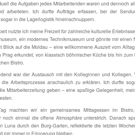
i­duell die Aufgaben jedes Mitar­bei­tenden waren und dennoch al
 arbei­teten. Ich durfte Aufträge erfassen, bei der Sendungs
sogar in die Lager­lo­gistik hinein­schnup­pern.
it nutzte ich meine Frei­zeit für zahl­reiche kultu­relle Erleb­niss
­mu­seum, ein modernes Tech­nik­mu­seum und gönnte mir einen 
t Blick auf die Moldau – eine will­kom­mene Auszeit vom Alltag.
h Prag erkundet, von klas­sisch böhmi­scher Küche bis hin zum
schen Bistro.
ildend war der Austausch mit den Kolle­ginnen und Kollegen.
r die Arbeits­pro­zesse anschau­lich zu erklären. Ich durfte sog
 die Mitar­bei­ter­zei­tung geben – eine spaßige Gele­gen­heit, me
testen.
ag machten wir ein gemein­sames Mittag­essen im Bistro
 noch einmal die offene Atmo­sphäre unter­strich. Danach spa
 Luna durch den Burg-Garten, reflek­tierte die letzten Woch
d mir immer in Erin­ne­rung bleiben.