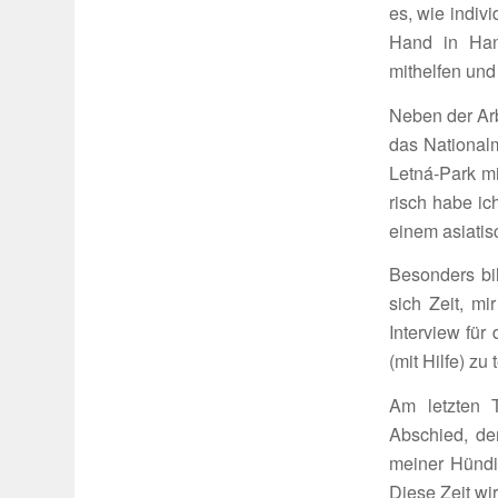
es, wie indi­v
Hand in Hand
mithelfen und 
Neben der Arbe
das Natio­nal
Letná-Park mi
risch habe ic
einem asia­ti­
Beson­ders b
sich Zeit, mi
Inter­view für
(mit Hilfe) zu 
Am letzten T
Abschied, der
meiner Hündin
Diese Zeit wir