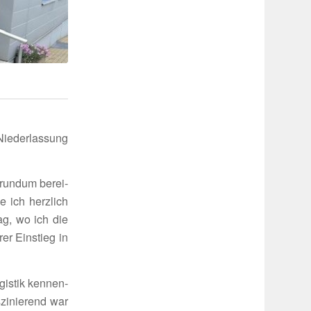
ieder­las­sung
 rundum berei­
 ich herz­lich
g, wo ich die
er Einstieg in
gistik kennen­
i­nie­rend war