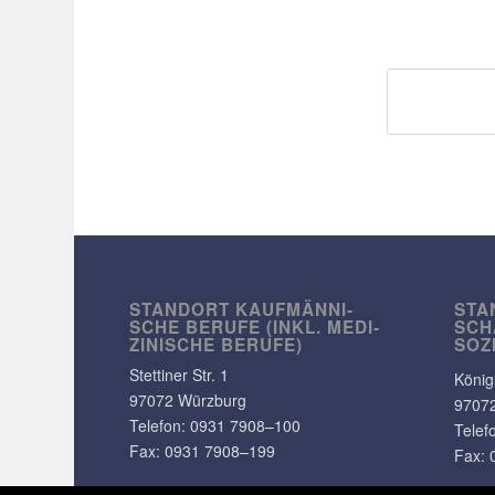
STANDORT KAUF­MÄN­NI­
STA
SCHE BERUFE (INKL. MEDI­
SCH
ZI­NI­SCHE BERUFE)
SOZ
Stet­tiner Str. 1
König
97072 Würzburg
9707
Telefon:
0931 7908–100
Telef
Fax: 0931 7908–199
Fax: 