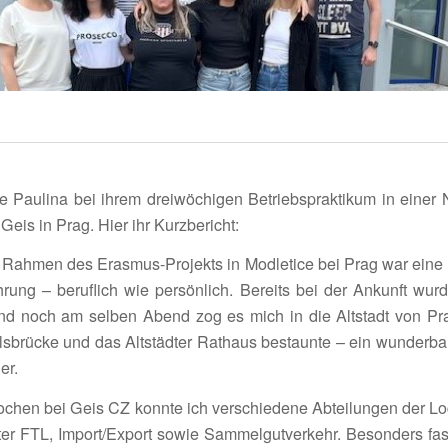
 Paulina bei ihrem drei­wö­chigen Betriebs­prak­tikum in einer N
 Geis in Prag. Hier ihr Kurzbericht:
 Rahmen des Erasmus-Projekts in Modle­tice bei Prag war eine
rung – beruf­lich wie persön­lich. Bereits bei der Ankunft wurde
d noch am selben Abend zog es mich in die Altstadt von Pra
s­brücke und das Altstädter Rathaus bestaunte – ein wunder­bar
er.
ochen bei Geis CZ konnte ich verschie­dene Abtei­lungen der Lo
er FTL, Import/Export sowie Sammel­gut­ver­kehr. Beson­ders fasz