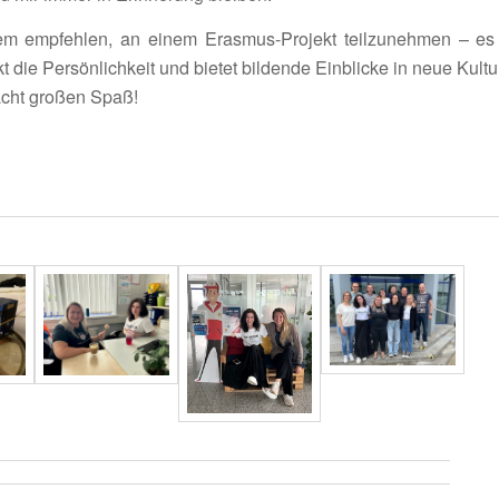
em empfehlen, an einem Erasmus-Projekt teil­zu­nehmen – es e
rkt die Persön­lich­keit und bietet bildende Einblicke in neue Kult
acht großen Spaß!