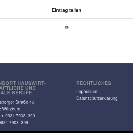
Eintrag teilen
NDORT HAUS­WIRT­
RECHT­LI­CHES
AFT­LICHE UND
Impressum
IALE BERUFE
Datenschutzerklärung
s­berger Straße 46
2 Würzburg
on: 0931 7908–300
0931 7908–399