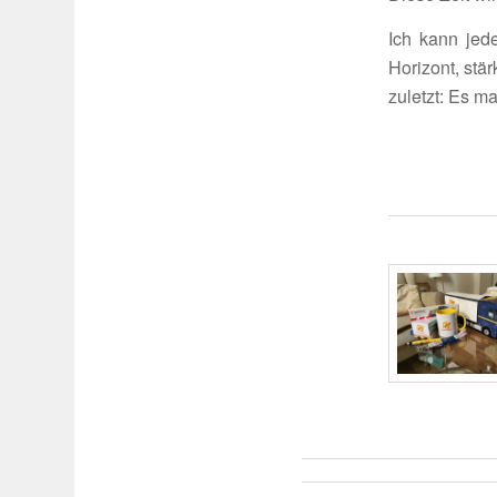
Ich kann jed
Hori­zont, stä
zuletzt: Es m