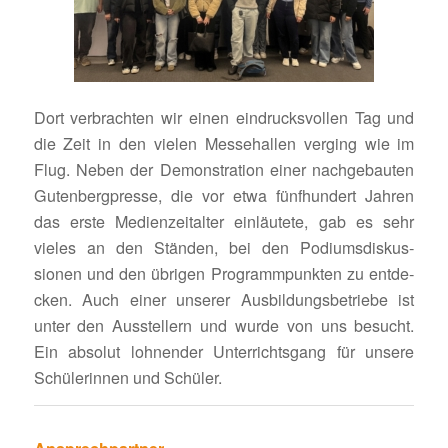
Dort verbrachten wir einen eindrucks­vollen Tag und
die Zeit in den vielen Messe­hallen verging wie im
Flug. Neben der Demons­tra­tion einer nach­ge­bauten
Guten­berg­presse, die vor etwa fünf­hun­dert Jahren
das erste Medi­en­zeit­alter einläu­tete, gab es sehr
vieles an den Ständen, bei den Podi­ums­dis­kus­
sionen und den übrigen Programm­punkten zu entde­
cken. Auch einer unserer Ausbil­dungs­be­triebe ist
unter den Ausstel­lern und wurde von uns besucht.
Ein absolut lohnender Unter­richts­gang für unsere
Schü­le­rinnen und Schüler.