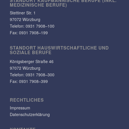
STANDORT KAUF­MÄN­NI­SCHE BERUFE (INKL.
MEDI­ZI­NI­SCHE BERUFE)
Stet­tiner Str. 1
97072 Würzburg
Telefon:
0931 7908–100
Fax: 0931 7908–199
STANDORT HAUS­WIRT­SCHAFT­LICHE UND
SOZIALE BERUFE
Königs­berger Straße 46
97072 Würzburg
Telefon: 0931 7908–300
Fax: 0931 7908–399
RECHT­LI­CHES
Impressum
Datenschutzerklärung