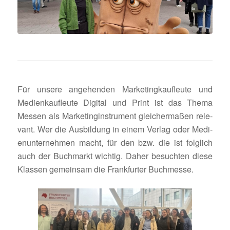
Für unsere ange­henden Marke­ting­kauf­leute und
Medi­en­kauf­leute Digital und Print ist das Thema
Messen als Marke­ting­in­stru­ment glei­cher­maßen rele­
vant. Wer die Ausbil­dung in einem Verlag oder Medi­
en­un­ter­nehmen macht, für den bzw. die ist folg­lich
auch der Buch­markt wichtig. Daher besuchten diese
Klassen gemeinsam die Frank­furter Buchmesse.