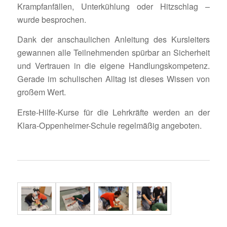
Krampf­an­fällen, Unter­küh­lung oder Hitz­schlag –
wurde besprochen.
Dank der anschau­li­chen Anlei­tung des Kurs­lei­ters
gewannen alle Teil­neh­menden spürbar an Sicher­heit
und Vertrauen in die eigene Hand­lungs­kom­pe­tenz.
Gerade im schu­li­schen Alltag ist dieses Wissen von
großem Wert.
Erste-Hilfe-Kurse für die Lehr­kräfte werden an der
Klara-Oppen­heimer-Schule regel­mäßig angeboten.