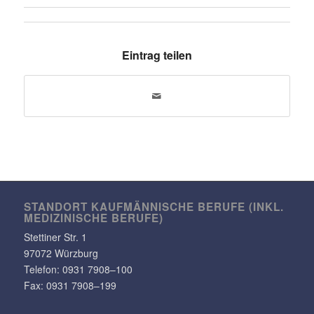
Eintrag teilen
STANDORT KAUF­MÄN­NI­SCHE BERUFE (INKL.
MEDI­ZI­NI­SCHE BERUFE)
Stet­tiner Str. 1
97072 Würzburg
Telefon:
0931 7908–100
Fax: 0931 7908–199