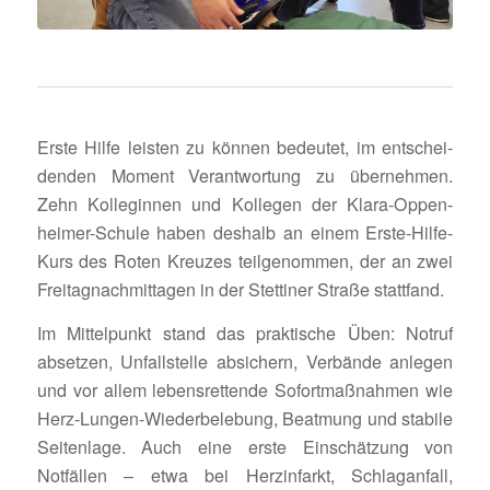
Erste Hilfe leisten zu können bedeutet, im entschei­
denden Moment Verant­wor­tung zu über­nehmen.
Zehn Kolle­ginnen und Kollegen der Klara-Oppen­
heimer-Schule haben deshalb an einem Erste-Hilfe-
Kurs des Roten Kreuzes teil­ge­nommen, der an zwei
Frei­tag­nach­mit­tagen in der Stet­tiner Straße stattfand.
Im Mittel­punkt stand das prak­ti­sche Üben: Notruf
absetzen, Unfall­stelle absi­chern, Verbände anlegen
und vor allem lebens­ret­tende Sofort­maß­nahmen wie
Herz-Lungen-Wieder­be­le­bung, Beatmung und stabile
Seiten­lage. Auch eine erste Einschät­zung von
Notfällen – etwa bei Herz­in­farkt, Schlag­an­fall,