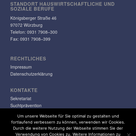
STANDORT HAUS­WIRT­SCHAFT­LICHE UND
SOZIALE BERUFE
Königs­berger Straße 46
97072 Würzburg
Telefon: 0931 7908–300
Fax: 0931 7908–399
RECHT­LI­CHES
Impressum
Datenschutzerklärung
KONTAKTE
Sekretariat
Suchtprävention
Jugendsozialarbeit
Um unsere Webseite für Sie optimal zu gestalten und
fortlaufend verbessern zu können, verwenden wir Cookies.
info@klara-oppenheimer-schule.de
Durch die weitere Nutzung der Webseite stimmen Sie der
Verwendung von Cookies zu. Weitere Informationen zu