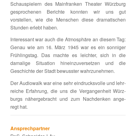
Schau­spie­lern des Main­franken Theater Würz­burg
gespro­chenen Berichte konnten wir uns gut
vorstellen, wie die Menschen diese drama­ti­schen
Stunden erlebt haben.
Inter­es­sant war auch die Atmo­sphäre an diesem Tag:
Genau wie am 16. März 1945 war es ein sonniger
Früh­lingstag. Das machte es leichter, sich in die
dama­lige Situa­tion hinein­zu­ver­setzen und die
Geschichte der Stadt bewusster wahrzunehmen.
Der Audio­walk war eine sehr eindrucks­volle und lehr­
reiche Erfah­rung, die uns die Vergan­gen­heit Würz­
burgs näher­ge­bracht und zum Nach­denken ange­
regt hat.
Ansprech­partner