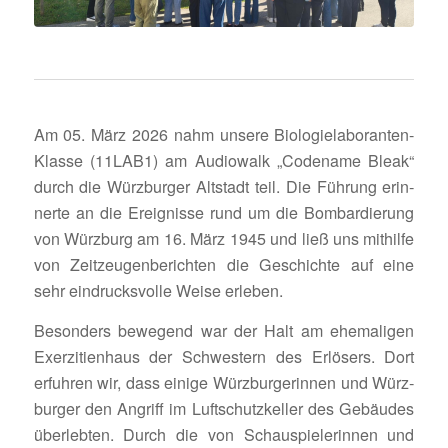
Am 05. März 2026 nahm unsere Biolo­gie­la­bo­ranten-
Klasse (11LAB1) am Audio­walk „Code­name Bleak“
durch die Würz­burger Altstadt teil. Die Führung erin­
nerte an die Ereig­nisse rund um die Bombar­die­rung
von Würz­burg am 16. März 1945 und ließ uns mithilfe
von Zeit­zeu­gen­be­richten die Geschichte auf eine
sehr eindrucks­volle Weise erleben.
Beson­ders bewe­gend war der Halt am ehema­ligen
Exer­zi­ti­en­haus der Schwes­tern des Erlö­sers. Dort
erfuhren wir, dass einige Würz­bur­ge­rinnen und Würz­
burger den Angriff im Luft­schutz­keller des Gebäudes
über­lebten. Durch die von Schau­spie­le­rinnen und