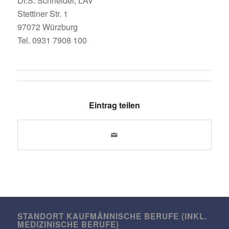
Dr.S. Schneider, LAv
Stet­tiner Str. 1
97072 Würzburg
Tel. 0931 7908 100
Eintrag teilen
STANDORT KAUF­MÄN­NI­SCHE BERUFE (INKL.
MEDI­ZI­NI­SCHE BERUFE)