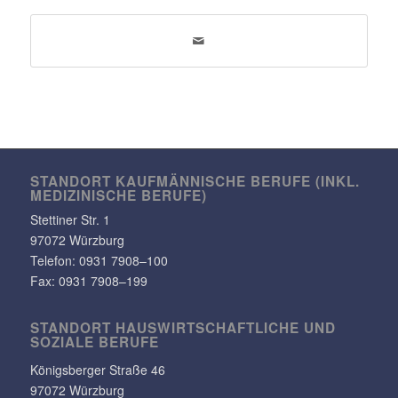
STANDORT KAUF­MÄN­NI­SCHE BERUFE (INKL.
MEDI­ZI­NI­SCHE BERUFE)
Stet­tiner Str. 1
97072 Würzburg
Telefon:
0931 7908–100
Fax: 0931 7908–199
STANDORT HAUS­WIRT­SCHAFT­LICHE UND
SOZIALE BERUFE
Königs­berger Straße 46
97072 Würzburg