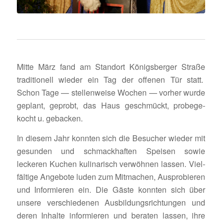
Mitte März fand am Standort Königs­berger Straße
tradi­tio­nell wieder ein Tag der offenen Tür statt.
Schon Tage — stel­len­weise Wochen — vorher wurde
geplant, geprobt, das Haus geschmückt, probe­ge­
kocht u. gebacken.
In diesem Jahr konnten sich die Besu­cher wieder mit
gesunden und schmack­haften Speisen sowie
leckeren Kuchen kuli­na­risch verwöhnen lassen. Viel­
fäl­tige Ange­bote luden zum Mitma­chen, Auspro­bieren
und Infor­mieren ein. Die Gäste konnten sich über
unsere verschie­denen Ausbil­dungs­rich­tungen und
deren Inhalte infor­mieren und beraten lassen, ihre