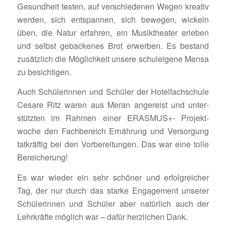
Gesund­heit testen, auf verschie­denen Wegen kreativ
werden, sich entspannen, sich bewegen, wickeln
üben, die Natur erfahren, ein Musik­theater erleben
und selbst geba­ckenes Brot erwerben. Es bestand
zusätz­lich die Möglich­keit unsere schul­ei­gene Mensa
zu besichtigen.
Auch Schü­le­rinnen und Schüler der Hotel­fach­schule
Cesare Ritz waren aus Meran ange­reist und unter­
stützten im Rahmen einer ERASMUS+- Projekt­
woche den Fach­be­reich Ernäh­rung und Versor­gung
tatkräftig bei den Vorbe­rei­tungen. Das war eine tolle
Bereicherung!
Es war wieder ein sehr schöner und erfolg­rei­cher
Tag, der nur durch das starke Enga­ge­ment unserer
Schü­le­rinnen und Schüler aber natür­lich auch der
Lehr­kräfte möglich war – dafür herz­li­chen Dank.