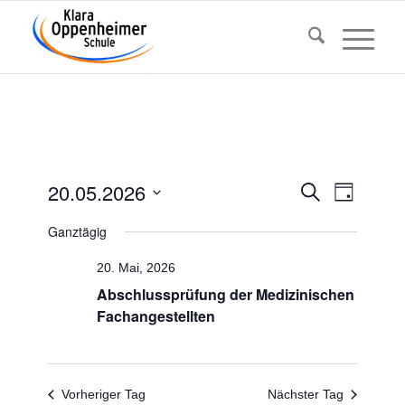
Veransta
Veranst
20.05.2026
Suche
Tag
Ansicht
Suche
Datum
Navigat
Ganztägig
und
wählen.
Ansichten
20. Mai, 2026
Navigatio
Abschluss­prü­fung der Medi­zi­ni­schen
Fachangestellten
Vorheriger Tag
Nächster Tag