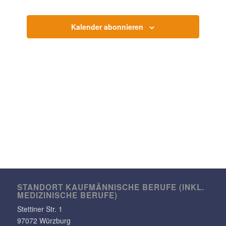
Kalender abonnieren
STANDORT KAUF­MÄN­NI­SCHE BERUFE (INKL.
MEDI­ZI­NI­SCHE BERUFE)
Stet­tiner Str. 1
97072 Würzburg