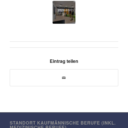
2024-01-
31
Eintrag teilen
STANDORT KAUF­MÄN­NI­SCHE BERUFE (INKL.
MEDI­ZI­NI­SCHE BERUFE)