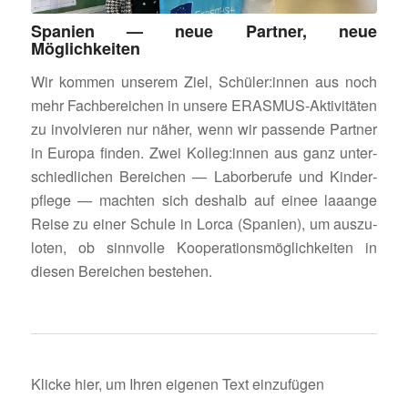
Spanien — neue Partner, neue
Möglichkeiten
Wir kommen unserem Ziel, Schüler:innen aus noch
mehr Fach­be­rei­chen in unsere ERASMUS-Akti­vi­täten
zu invol­vieren nur näher, wenn wir passende Partner
in Europa finden. Zwei Kolleg:innen aus ganz unter­
schied­li­chen Berei­chen — Labor­be­rufe und Kinder­
pflege — machten sich deshalb auf einee laaange
Reise zu einer Schule in Lorca (Spanien), um auszu­
loten, ob sinn­volle Koope­ra­ti­ons­mög­lich­keiten in
diesen Berei­chen bestehen.
Klicke hier, um Ihren eigenen Text einzufügen