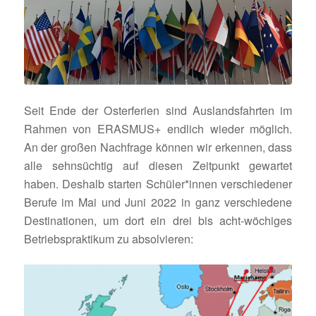
Seit Ende der Oster­fe­rien sind Auslands­fahrten im
Rahmen von ERASMUS+ endlich wieder möglich.
An der großen Nach­frage können wir erkennen, dass
alle sehn­süchtig auf diesen Zeit­punkt gewartet
haben. Deshalb starten Schüler*innen verschie­dener
Berufe im Mai und Juni 2022 in ganz verschie­dene
Desti­na­tionen, um dort ein drei bis acht-wöchiges
Betriebs­prak­tikum zu absolvieren: