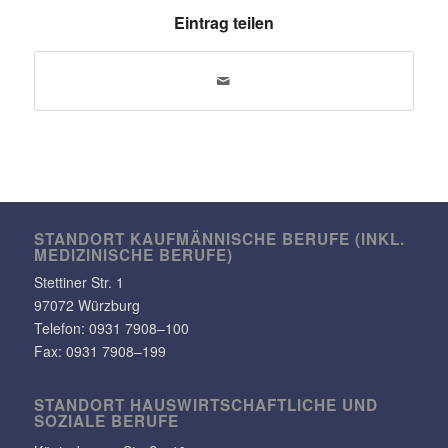
Eintrag teilen
STANDORT KAUF­MÄN­NI­SCHE BERUFE (INKL.
MEDI­ZI­NI­SCHE BERUFE)
Stet­tiner Str. 1
97072 Würzburg
Telefon:
0931 7908–100
Fax: 0931 7908–199
STANDORT HAUS­WIRT­SCHAFT­LICHE UND
SOZIALE BERUFE