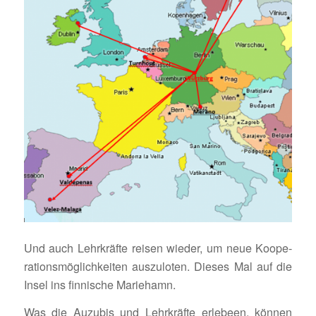
Und auch Lehr­kräfte reisen wieder, um neue Koope­
ra­ti­ons­mög­lich­keiten auszu­loten. Dieses Mal auf die
Insel ins finni­sche Mariehamn.
Was die Auzubis und Lehr­kräfte erle­been, können