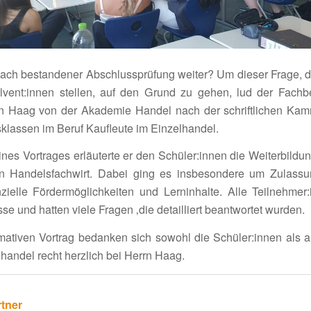
ach bestan­dener Abschluss­prü­fung weiter? Um dieser Frage, di
vent:innen stellen, auf den Grund zu gehen, lud der Fach­be
 Haag von der Akademie Handel nach der schrift­li­chen Kamm
­klassen im Beruf Kauf­leute im Einzelhandel.
s Vortrages erläu­terte er den Schüler:innen die Weiter­bil­dung
 Handels­fach­wirt. Dabei ging es insbe­son­dere um Zulas­sung
zi­elle Förder­mög­lich­keiten und Lern­in­halte. Alle Teilnehme
sse und hatten viele Fragen ‚die detail­liert beant­wortet wurden.
­ma­tiven Vortrag bedanken sich sowohl die Schüler:innen als 
handel recht herz­lich bei Herrn Haag.
tner