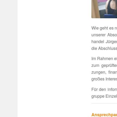
Wie geht es n
unserer Absol
handel Jürgen
die Abschluss
Im Rahmen eine
zum geprüften
zungen, finan­
großes Inter­e
Für den infor
gruppe Einzel­
Ansprech­par