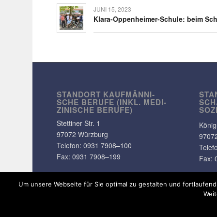
JUNI 15, 2023
Klara-Oppen­­heimer-Schule: beim Sch
STANDORT KAUF­MÄN­NI­
STA
SCHE BERUFE (INKL. MEDI­
SCH
ZI­NI­SCHE BERUFE)
SOZ
Stet­tiner Str. 1
König
97072 Würzburg
9707
Telefon:
0931 7908–100
Telef
Fax: 0931 7908–199
Fax: 
Um unsere Webseite für Sie optimal zu gestalten und fortlaufe
Weit
© Copyright - Klara-Oppenheimer-Schule