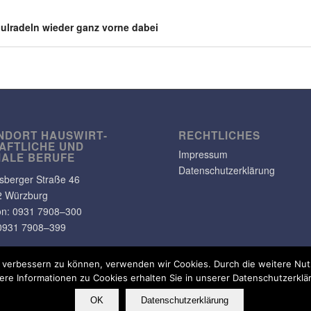
ul­ra­deln wieder ganz vorne dabei
NDORT HAUS­WIRT­
RECHT­LI­CHES
AFT­LICHE UND
Impressum
IALE BERUFE
Datenschutzerklärung
s­berger Straße 46
2 Würzburg
on: 0931 7908–300
0931 7908–399
nd verbessern zu können, verwenden wir Cookies. Durch die weitere N
ere Informationen zu Cookies erhalten Sie in unserer Datenschutzerklä
OK
Datenschutzerklärung