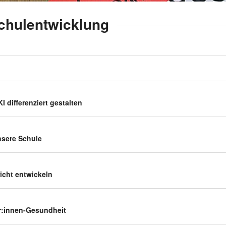
Schulentwicklung
 diffe­ren­ziert gestalten
unsere Schule
richt entwickeln
er:innen-Gesundheit