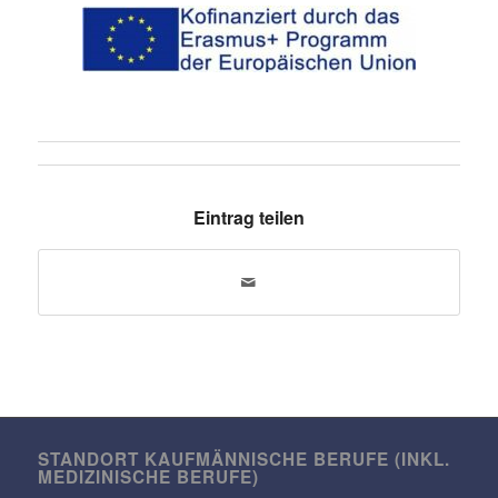
Eintrag teilen
STANDORT KAUF­MÄN­NI­SCHE BERUFE (INKL.
MEDI­ZI­NI­SCHE BERUFE)