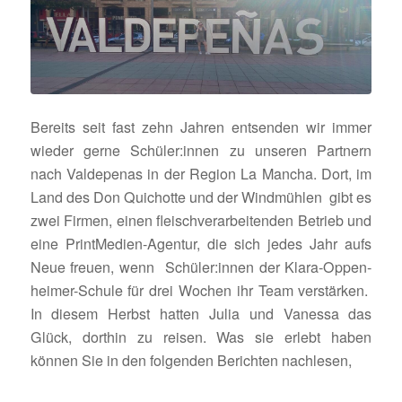
Bereits seit fast zehn Jahren entsenden wir immer
wieder gerne Schüler:innen zu unseren Part­nern
nach Valde­penas in der Region La Mancha. Dort, im
Land des Don Quichotte und der Wind­mühlen gibt es
zwei Firmen, einen fleisch­ver­ar­bei­tenden Betrieb und
eine Print­Me­dien-Agentur, die sich jedes Jahr aufs
Neue freuen, wenn Schüler:innen der Klara-Oppen­
heimer-Schule für drei Wochen ihr Team verstärken.
In diesem Herbst hatten Julia und Vanessa das
Glück, dorthin zu reisen. Was sie erlebt haben
können Sie in den folgenden Berichten nachlesen,