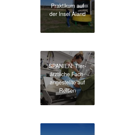
Prak­tikum auf
der Insel Aland
SPANIEN: Tier­
ärzt­liche Fach­
an­ge­stellte auf
Reisen