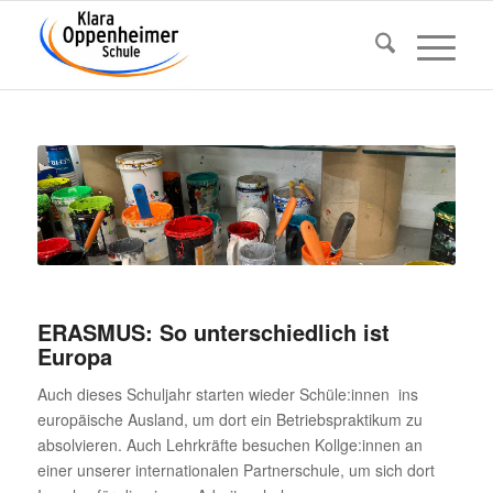
ERASMUS: So unter­schied­lich ist
Europa
Auch dieses Schul­jahr starten wieder Schüle:innen ins
euro­päi­sche Ausland, um dort ein Betriebs­prak­tikum zu
absol­vieren. Auch Lehr­kräfte besu­chen Kollge:innen an
einer unserer inter­na­tio­nalen Part­ner­schule, um sich dort