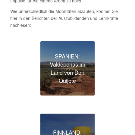
Impulse für die eigene Arbeit zu holen.
Wie unter­schied­lich die Mobi­li­täten ablaufen, können Sie
hier in den Berichten der Auszu­bil­denden und Lehr­kräfte
nachlesen:
SPANIEN:
Valde­penas im
Land von Don
Quijote
FINNLAND: