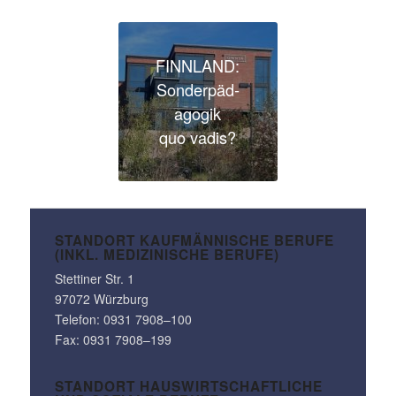
FINNLAND:
Sonder­päd­
agogik
quo vadis?
STANDORT KAUF­MÄN­NI­SCHE BERUFE
(INKL. MEDI­ZI­NI­SCHE BERUFE)
Stet­tiner Str. 1
97072 Würzburg
Telefon:
0931 7908–100
Fax: 0931 7908–199
STANDORT HAUS­WIRT­SCHAFT­LICHE