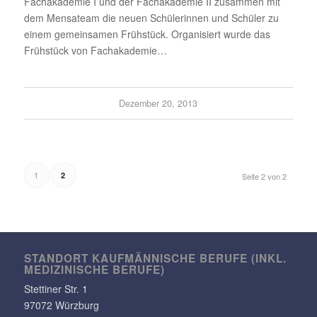
Fachakademie I und der Fachakademie II zusammen mit
dem Mensateam die neuen Schülerinnen und Schüler zu
einem gemeinsamen Frühstück. Organisiert wurde das
Frühstück von Fachakademie…
Dezember 20, 2013
1
2
Seite 2 von 2
STANDORT KAUF­MÄN­NI­SCHE BERUFE (INKL.
MEDI­ZI­NI­SCHE BERUFE)
Stet­tiner Str. 1
97072 Würzburg