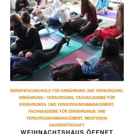
BERUFSFACHSCHULE FÜR ERNÄHRUNG UND VERSORGUNG
,
ERNÄHRUNG / VERSORGUNG
,
FACHAKADEMIE FÜR
ERNÄHRUNGS- UND VERSORGUNGSMANAGEMENT
,
FACHAKADEMIE FÜR ERNÄHRUNGS- UND
VERSORGUNGSMANAGEMENT
,
MEISTER(IN)
HAUSWIRTSCHAFT
WEIH­NACHTS­HAUS ÖFFNET