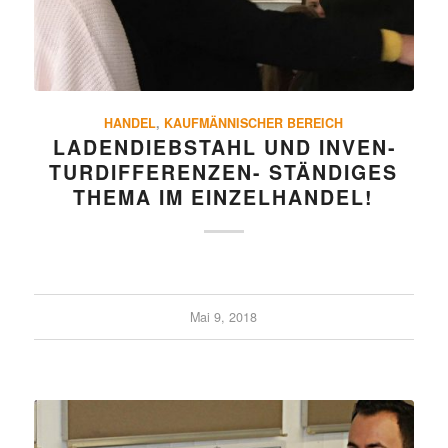
HANDEL
,
KAUFMÄNNISCHER BEREICH
LADEN­DIEB­STAHL UND INVEN­
TUR­DIF­FE­RENZEN- STÄN­DIGES
THEMA IM EINZELHANDEL!
Mai 9, 2018