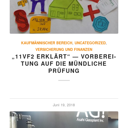
KAUFMÄNNISCHER BEREICH
,
UNCATEGORIZED
,
VERSICHERUNG UND FINANZEN
„11VF2 ERKLÄRT“ — VORBE­REI­
TUNG AUF DIE MÜND­LICHE
PRÜFUNG
Juni 19, 2018