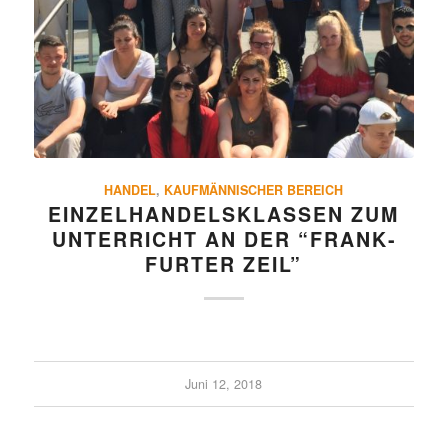
HANDEL
,
KAUFMÄNNISCHER BEREICH
EINZEL­HAN­DELS­KLASSEN ZUM
UNTER­RICHT AN DER “FRANK­
FURTER ZEIL”
Juni 12, 2018