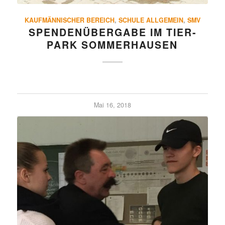
KAUFMÄNNISCHER BEREICH
,
SCHULE ALLGEMEIN
,
SMV
SPEN­DEN­ÜBER­GABE IM TIER­
PARK SOMMERHAUSEN
Mai 16, 2018