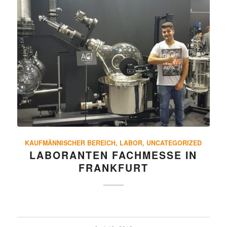
KAUFMÄNNISCHER BEREICH
,
LABOR
,
UNCATEGORIZED
LABO­RANTEN FACH­MESSE IN
FRANKFURT