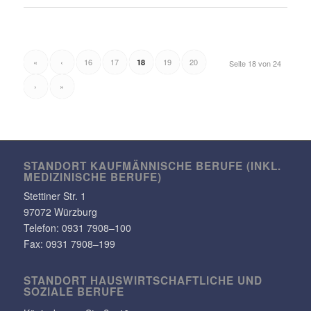
«
‹
16
17
19
20
18
Seite 18 von 24
›
»
STANDORT KAUF­MÄN­NI­SCHE BERUFE (INKL.
MEDI­ZI­NI­SCHE BERUFE)
Stet­tiner Str. 1
97072 Würzburg
Telefon:
0931 7908–100
Fax: 0931 7908–199
STANDORT HAUS­WIRT­SCHAFT­LICHE UND
SOZIALE BERUFE